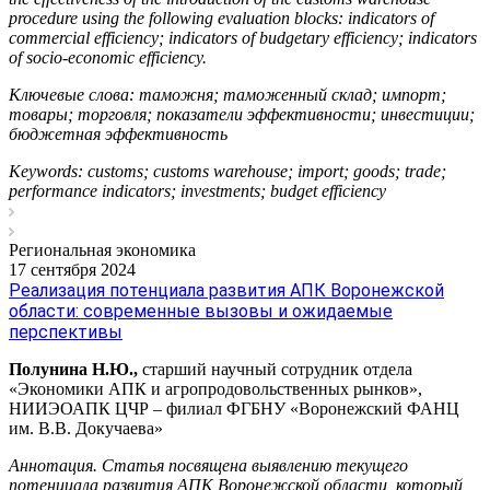
procedure using the following evaluation blocks: indicators of
commercial efficiency; indicators of budgetary efficiency; indicators
of socio-economic efficiency.
Ключевые слова: таможня; таможенный склад; импорт;
товары; торговля; показатели эффективности; инвестиции;
бюджетная эффективность
Keywords: customs; customs warehouse; import; goods; trade;
performance indicators; investments; budget efficiency
Региональная экономика
17 сентября 2024
Реализация потенциала развития АПК Воронежской
области: современные вызовы и ожидаемые
перспективы
Полунина Н.Ю.,
старший научный сотрудник отдела
«Экономики АПК и агропродовольственных рынков»,
НИИЭОАПК ЦЧР – филиал ФГБНУ «Воронежский ФАНЦ
им. В.В. Докучаева»
Аннотация.
Статья посвящена выявлению текущего
потенциала развития АПК Воронежской области, который