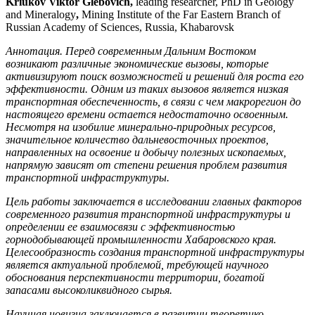
Kriukov Viktor Glebovich,
leading researcher, PhD in Geology
and Mineralogy
,
Mining Institute of the Far Eastern Branch of
Russian Academy of Sciences, Russia, Khabarovsk
Аннотация. Перед современным Дальним Востоком
возникают различные экономические вызовы, которые
активизируют поиск возможностей и решений для роста его
эффективности. Одним из таких вызовов является низкая
транспортная обеспеченность, в связи с чем макрорегион до
настоящего времени остается недостаточно освоенным.
Несмотря на изобилие минерально-природных ресурсов,
значительное количество дальневосточных проектов,
направленных на освоение и добычу полезных ископаемых,
напрямую зависят от степени решения проблем развития
транспортной инфраструктуры.
Цель работы заключается в исследовании главных факторов
современного развития транспортной инфраструктуры и
определении ее взаимосвязи с эффективностью
горнодобывающей промышленности Хабаровского края.
Целесообразность создания транспортной инфраструктуры
является актуальной проблемой, требующей научного
обоснования перспективности территории, богатой
запасами высоколиквидного сырья.
Научная новизна
заключается в развитии теоретико-