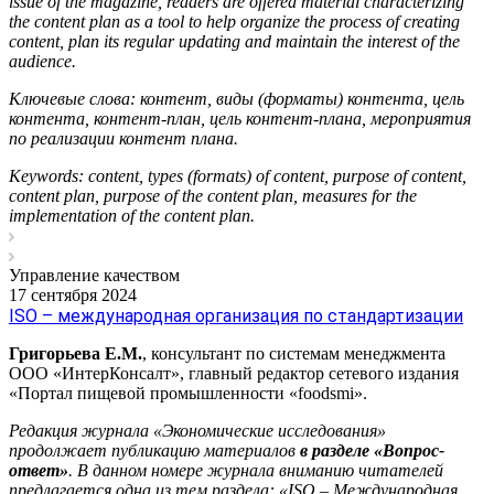
issue of the magazine, readers are offered material characterizing
the content plan as a tool to help organize the process of creating
content, plan its regular updating and maintain the interest of the
audience.
Ключевые слова: контент, виды (форматы) контента, цель
контента, контент-план,
цель контент-плана, мероприятия
по реализации контент плана.
Keywords: content, types (formats) of content, purpose of content,
content plan, purpose of the content plan, measures for the
implementation of the content plan.
Управление качеством
17 сентября 2024
ISO – международная организация по стандартизации
Григорьева Е.М.
, консультант по системам менеджмента
ООО «ИнтерКонсалт», главный редактор сетевого издания
«Портал пищевой промышленности «foodsmi».
Редакция журнала «Экономические исследования»
продолжает публикацию материалов
в
разделе «Вопрос-
ответ»
. В данном номере журнала вниманию читателей
предлагается одна из тем раздела: «ISO – Международная