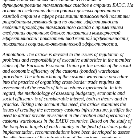
функционирование таможенных складов в странах ЕАЭС. На
основе исследования долгосрочных целевых ориентиров
каждой страны в сфере реализации таможенной политики
разработаны рекомендации по оценке эффективности
введения процедуры таможенного склада с применением
следующих оценочных блоков: показатели коммерческой
эффективности; показатели бюджетной эффективности;
показатели социально-экономической эффективности.
Annotation.
The article is devoted to the issues of regulation of
problems and responsibility of executive authorities in the member
states of the Eurasian Economic Union for the results of the social
and economic efficiency of the customs (bonded) warehouse
procedure. The introduction of the customs warehouse procedure
into the practice of organizing cross-border trade requires an
assessment of the results of this «customs experiment». In this
regard, the methodology of assessing budgetary, economic and
social efficiency is of considerable interest, both in theory and in
practice. Taking into account this need, the article examines the
issues of creating the necessary customs infrastructure, justifies the
need to attract private investment in the creation and operation of
customs warehouses in the EAEU countries.
Based on the study of
the long-term targets of each country in the field of customs policy
implementation, recommendations have been developed to assess
the effectiveness of the introduction of the customs warehouse