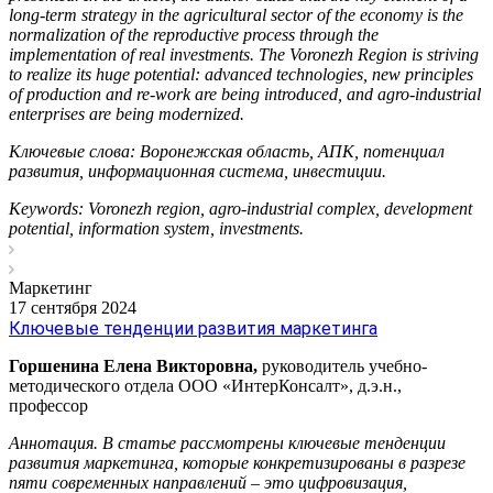
long-term strategy in the agricultural sector of the economy is the
normalization of the reproductive process through the
implementation of real investments. The Voronezh Region is striving
to realize its huge potential: advanced technologies, new principles
of production and re-work are being introduced, and agro-industrial
enterprises are being modernized.
Ключевые слова:
Воронежская область, АПК, потенциал
развития, информационная система, инвестиции.
Keywords: Voronezh region, agro-industrial complex, development
potential, information system, investments.
Маркетинг
17 сентября 2024
Ключевые тенденции развития маркетинга
Горшенина Елена Викторовна,
руководитель учебно-
методического отдела ООО «ИнтерКонсалт», д.э.н.,
профессор
Аннотация. В статье рассмотрены ключевые тенденции
развития маркетинга, которые конкретизированы в разрезе
пяти современных направлений – это цифровизация,