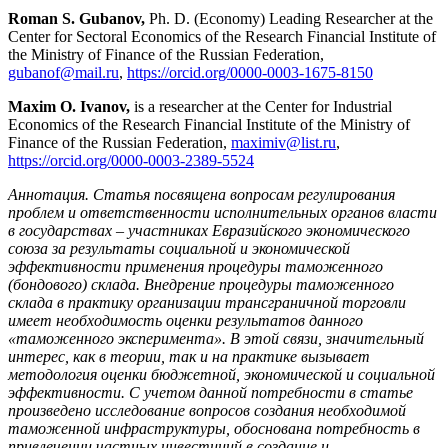
Roman S. Gubanov,
Ph. D. (Economy) Leading Researcher at the
Center for Sectoral Economics of the Research Financial Institute of
the Ministry of Finance of the Russian Federation,
gubanof@mail.ru
,
https://orcid.org/0000-0003-1675-8150
Maxim O. Ivanov,
is a researcher at the Center for Industrial
Economics of the Research Financial Institute of the Ministry of
Finance of the Russian Federation,
maximiv@list.ru
,
https://orcid.org/0000-0003-2389-5524
Аннотация. Статья посвящена вопросам регулирования
проблем и ответственности исполнительных органов власти
в государствах – участниках Евразийского экономического
союза за результаты социальной и экономической
эффективности применения процедуры таможенного
(бондового) склада. Внедрение процедуры таможенного
склада в практику организации трансграничной торговли
имеет необходимость оценки результатов данного
«таможенного эксперимента». В этой связи, значительный
интерес, как в теории, так и на практике вызывает
методология оценки бюджетной, экономической и социальной
эффективности. С учетом данной потребности в статье
произведено исследование вопросов создания необходимой
таможенной инфраструктуры, обоснована потребность в
привлечении частных инвестиций в создание и