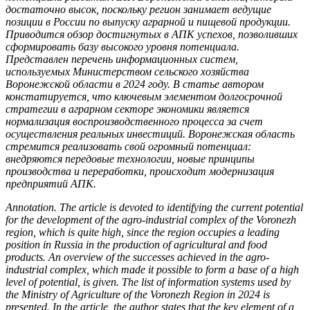
достаточно высок, поскольку регион занимает ведущие
позиции в России по выпуску аграрной и пищевой продукции.
Приводится обзор достигнутых в АПК успехов, позволивших
сформировать базу высокого уровня потенциала.
Представлен перечень информационных систем,
используемых Министерством сельского хозяйства
Воронежской области в 2024 году. В статье автором
констатируется, что ключевым элементом долгосрочной
стратегии в аграрном секторе экономики является
нормализация воспроизводственного процесса за счет
осуществления реальных инвестиций. Воронежская область
стремится реализовать свой огромный потенциал:
внедряются передовые технологии, новые принципы
производства и переработки, происходит модернизация
предприятий АПК.
Annotation.
The article is devoted to identifying the current potential
for the development of the agro-industrial complex of the Voronezh
region, which is quite high, since the region occupies a leading
position in Russia in the production of agricultural and food
products. An overview of the successes achieved in the agro-
industrial complex, which made it possible to form a base of a high
level of potential, is given. The list of information systems used by
the Ministry of Agriculture of the Voronezh Region in 2024 is
presented. In the article, the author states that the key element of a