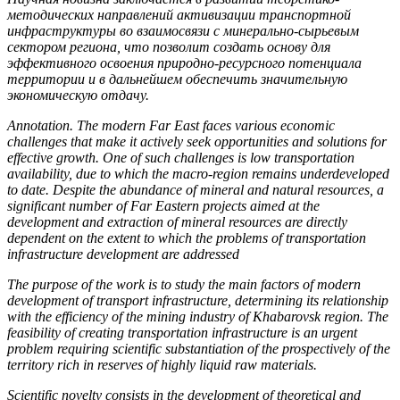
методических направлений активизации транспортной
инфраструктуры во взаимосвязи с минерально-сырьевым
сектором региона, что позволит создать основу для
эффективного освоения природно-ресурсного потенциала
территории и в дальнейшем обеспечить значительную
экономическую отдачу.
Annotation.
The modern Far East faces various economic
challenges that make it actively seek opportunities and solutions for
effective growth. One of such challenges is low transportation
availability, due to which the macro-region remains underdeveloped
to date. Despite the abundance of mineral and natural resources, a
significant number of Far Eastern projects aimed at the
development and extraction of mineral resources are directly
dependent on the extent to which the problems of transportation
infrastructure development are addressed
The purpose of the work is to study the main factors of modern
development of transport infrastructure, determining its relationship
with the efficiency of the mining industry of Khabarovsk region. The
feasibility of creating transportation infrastructure is an urgent
problem requiring scientific substantiation of the prospectively of the
territory rich in reserves of highly liquid raw materials.
Scientific novelty
consists in the development of theoretical and