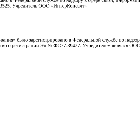
вано в Федеральной службе по надзору в сфере связи, информа
-83525. Учредитель ООО «ИнтерКонсалт»
ования» было зарегистрировано в Федеральной службе по надзо
ьство о регистрации Эл № ФС77-39427. Учредителем являлся ОО