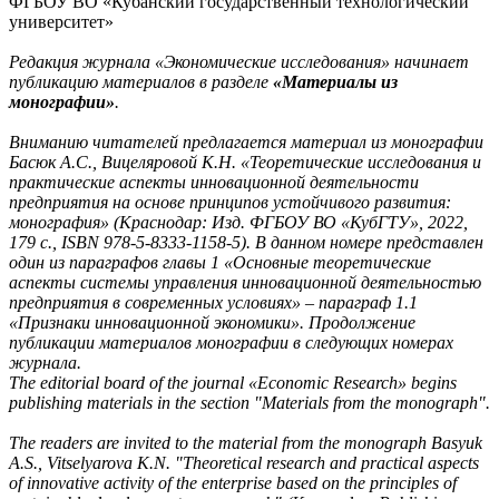
ФГБОУ ВО «Кубанский государственный технологический
университет»
Редакция журнала «Экономические исследования» начинает
публикацию материалов в разделе
«Материалы из
монографии»
.
Вниманию читателей предлагается материал из монографии
Басюк А.С., Вицеляровой К.Н. «Теоретические исследования и
практические аспекты инновационной деятельности
предприятия на основе принципов устойчивого развития:
монография» (Краснодар: Изд. ФГБОУ ВО «КубГТУ», 2022,
179 с., ISBN 978-5-8333-1158-5). В данном номере представлен
один из параграфов главы 1 «Основные теоретические
аспекты системы управления инновационной деятельностью
предприятия в современных условиях» – параграф 1.1
«Признаки инновационной экономики». Продолжение
публикации материалов монографии в следующих номерах
журнала.
The editorial board of the journal «Economic Research» begins
publishing materials in the section "Materials from the monograph".
The readers are invited to the material from the monograph Basyuk
A.S., Vitselyarova K.N. "Theoretical research and practical aspects
of innovative activity of the enterprise based on the principles of