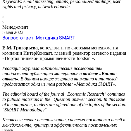
Keywords: email marketing, emails, personalized mailings, user
rights and privacy, network etiquette.
Менеджмент
5 мая 2023
Вопрос-ответ: Методика SMART
Е.М. Григорьева
, консультант по системам менеджмента
компании ИнтерКонсалт, главный редактор сетевого издания
«Портал пищевой промышленности foodsmi».
Редакция журнала «Экономические исследования»
продолжает публикацию материалов
в
разделе «Вопрос-
ответ»
. В данном номере журнала вниманию читателей
предлагается одна из тем раздела: «Методика SMART».
The editorial board of the journal "Economic Research" continues
to publish materials in the "Question-answer" section. In this issue
of the magazine, readers are offered one of the topics of the section:
"SMART Methodology".
Ключевые слова: целеполагание, система постановки целей в
менеджменте, критерии эффективности поставленных
целей.