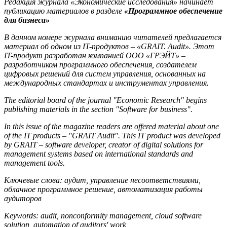
Редакция журнала «Экономические исследования» начинает
публикацию материалов в разделе
«Программное обеспечение
для бизнеса»
В данном номере журнала вниманию читателей предлагается
материал об одном из IT-продуктов – «GRAIT. Audit». Этот
IT-продукт разработан компанией ООО «ГРЭЙТ» –
разработчиком программного обеспечения, создателем
цифровых решений для систем управления, основанных на
международных стандартах и инструментах управления.
The editorial board of the journal "Economic Research" begins
publishing materials in the section "Software for business".
In this issue of the magazine readers are offered material about one
of the IT products – "GRAIT Audit". This IT product was developed
by GRAIT – software developer, creator of digital solutions for
management systems based on international standards and
management tools.
Ключевые слова: аудит, управление несоответствиями,
облачное программное решение, автоматизация работы
аудиторов
Keywords: audit, nonconformity management, cloud software
solution, automation of auditors' work