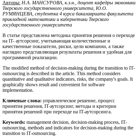
Авторы:
Н.А. МАНСУРОВА, к.э.н., доцент кафедры экономики
Тверского государственного университета,
Ю.О.
РУМЯНЦЕВА, студентка 4 курса бакалавриата факультета
прикладной математики и кибернетики Тверского
государственного университета
В статье представлена методика принятия решения о переходе
на IT- аутсорсинг, учитывающая количественные и
качественные показатели, риски, цели компании, а также
наглядно представляющая результаты решения и удобная для
программной реализации.
The modified method of decision-making during the transition to IT-
outsourcing is described in the article. This method considers
quantitative and qualitative indicators, risks, the company's goals. It
graphically shows result and convenient for software
implementation.
Ключевые
слова
:
управленческое решение, процесс
принятия решения, IT-аутсорсинг, методы и критерии
принятия решений при переходе на IT-аутсорсинга.
Keywords:
management decision, decision-making process, IT-
outsourcing, methods and indicators for decision-making during the
transition to IT-outsourcing.