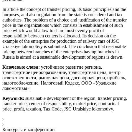
In article the concept of transfer pricing, its basic principles and the
purposes, and also regulation from the state is considered and tax
authorities. The problem of a choice and justification of the transfer
price in the organizations which consists in establishment of such
price which would allow to share most evenly profit of
responsibility between centers is allocated. Its decision on the
example of the enterprise for production of railway cars of JSC
Uralskiye lokomotivy is submitted. The conclusion that reasonable
pricing between branches of the enterprises having branches in
Russia is aimed at a sustainable development of regions is drawn.
Ключевые слова:
устойчивое развитие региона,
трансфертное ценообразование, трансфертная цена, центр
ответственности, рыночная цена, договорная цена, прибыль,
налогообложение, Налоговый Кодекс, ООО «Уральские
локомотивы».
Keywords:
sustainable development of the region, transfer pricing,
transfer price, center of responsibility, market price, contractual
price, profit, taxation, Tax Code, JSC Uralskiye lokomotivy.
Конкурсы и конференции