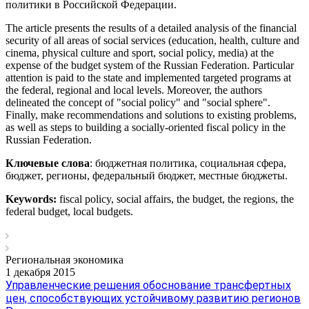
политики в Российской Федерации.
The article presents the results of a detailed analysis of the financial
security of all areas of social services (education, health, culture and
cinema, physical culture and sport, social policy, media) at the
expense of the budget system of the Russian Federation. Particular
attention is paid to the state and implemented targeted programs at
the federal, regional and local levels. Moreover, the authors
delineated the concept of "social policy" and "social sphere".
Finally, make recommendations and solutions to existing problems,
as well as steps to building a socially-oriented fiscal policy in the
Russian Federation.
Ключевые слова
: бюджетная политика, социальная сфера,
бюджет, регионы, федеральный бюджет, местные бюджеты.
Keywords:
fiscal policy, social affairs, the budget, the regions, the
federal budget, local budgets.
Региональная экономика
1 декабря 2015
Управленческие решения обоснование трансфертных
цен, способствующих устойчивому развитию регионов