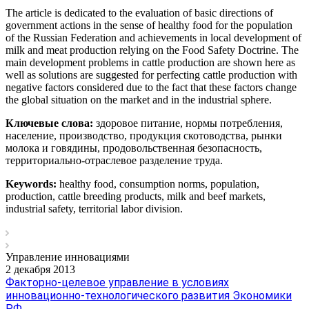
The article is dedicated to the evaluation of basic directions of
government actions in the sense of healthy food for the population
of the Russian Federation and achievements in local development of
milk and meat production relying on the Food Safety Doctrine. The
main development problems in cattle production are shown here as
well as solutions are suggested for perfecting cattle production with
negative factors considered due to the fact that these factors change
the global situation on the market and in the industrial sphere.
Ключевые слова:
здоровое питание, нормы потребления,
население, производство, продукция скотоводства, рынки
молока и говядины, продовольственная безопасность,
территориально-отраслевое разделение труда.
Keywords:
healthy food, consumption norms, population,
production, cattle breeding products, milk and beef markets,
industrial safety, territorial labor division.
Управление инновациями
2 декабря 2013
Факторно-целевое управление в условиях
инновационно-технологического развития Экономики
РФ