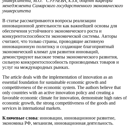
университета,
М.О. СУРАЕВА, к.э.н, доцент кафедры
менеджмента Самарского государственного экономического
университета
В статье рассматриваются вопросы реализации
инновационной деятельности как важнейшей основы для
обеспечения устойчивого экономического роста и
конкурентоспособности экономической системы. Авторы
считают, что только страны, проводящие активную
инновационную политику и создающие благоприятный
экономический климат для развития инноваций,
демонстрируют высокие темпы экономического развития,
сильную конкурентоспособность производимых товаров и
услуг на международных рынках.
The article deals with the implementation of innovation as an
essential foundation for sustainable economic growth and
competitiveness of the economic system. The authors believe that
only countries with an active innovation policy and creating a
favorable economic climate for innovation, demonstrate high rates of
economic growth, the strong competitiveness of the goods and
services in international markets.
Ключевые слова
: инновации, инновационное развитие,
экономика РФ, механизм, инновационная деятельность.