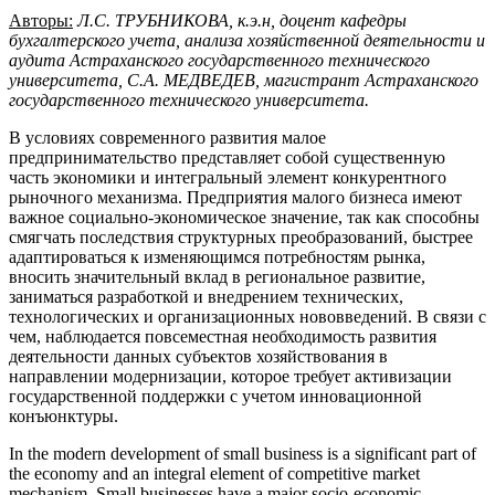
Авторы:
Л.С. ТРУБНИКОВА, к.э.н, доцент кафедры
бухгалтерского учета, анализа хозяйственной деятельности и
аудита Астраханского государственного технического
университета, С.А
.
МЕДВЕДЕВ, магистрант Астраханского
государственного технического университета.
В условиях современного развития малое
предпринимательство представляет собой существенную
часть экономики и интегральный элемент конкурентного
рыночного механизма. Предприятия малого бизнеса имеют
важное социально-экономическое значение, так как способны
смягчать последствия структурных преобразований, быстрее
адаптироваться к изменяющимся потребностям рынка,
вносить значительный вклад в региональное развитие,
заниматься разработкой и внедрением технических,
технологических и организационных нововведений. В связи с
чем, наблюдается повсеместная необходимость развития
деятельности данных субъектов хозяйствования в
направлении модернизации, которое требует активизации
государственной поддержки с учетом инновационной
конъюнктуры.
In the modern development of small business is a significant part of
the economy and an integral element of competitive market
mechanism. Small businesses have a major socio-economic