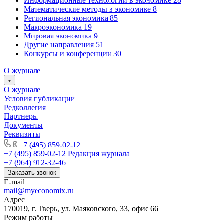
Информационные технологии в экономике
28
Математические методы в экономике
8
Региональная экономика
85
Макроэкономика
19
Мировая экономика
9
Другие направления
51
Конкурсы и конференции
30
О журнале
О журнале
Условия публикации
Редколлегия
Партнеры
Документы
Реквизиты
+7 (495) 859-02-12
+7 (495) 859-02-12
Редакция журнала
+7 (964) 912-32-46
Заказать звонок
E-mail
mail@myeconomix.ru
Адрес
170019, г. Тверь, ул. Маяковского, 33, офис 66
Режим работы