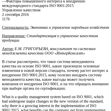
—
Факторы повышенного интереса к внедрению
международного стандарта ISO 9001:2015
Управление качеством
2 сентября 2016
1176
Специальность:
Экономика
и
управление
народным
хозяйством
Направление:
Стандартизация
и
управление
качеством
продукции
Автор:
Е.М. ГРИГОРЬЕВА, консультант по системам
менеджмента качества ООО «ИнтерКонсалт»
В статье рассмотрено, что такое система менеджмента
качества на основе ISO 9001, какие произошли основные
изменения в новой версии стандарта, почему растет интерес к
внедрению ISO 9001:2015, кому полезно внедрять систему
менеджмента качества, какие выгоды может получить
компания от внедрения ISO 9001, и на что обращать внимание
при выборе органа по сертификации.
What is a quality management system based on ISO 9001, which
had undergone major changes in the new version of the standard,
why there is a growing interest in the implementation of ISO
9001:2015, what benefits can the company get from implementing