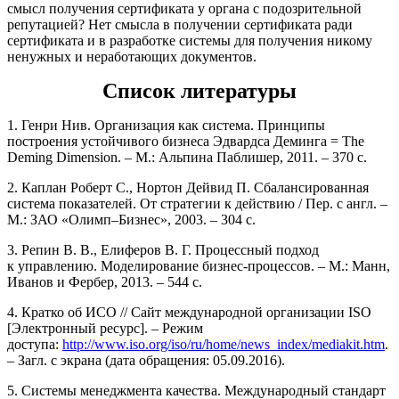
смысл получения сертификата у органа с подозрительной
репутацией? Нет смысла в получении сертификата ради
сертификата и в разработке системы для получения никому
ненужных и неработающих документов.
Список литературы
1. Генри Нив. Организация как система. Принципы
построения устойчивого бизнеса Эдвардса Деминга = The
Deming Dimension. – М.: Альпина Паблишер, 2011. – 370 с.
2. Каплан Роберт С., Нортон Дейвид П. Сбалансированная
система показателей. От стратегии к действию / Пер. с англ. –
М.: ЗАО «Олимп–Бизнес», 2003. – 304 с.
3. Репин В. В., Елиферов В. Г. Процессный подход
к управлению. Моделирование бизнес-процессов. – М.: Манн,
Иванов и Фербер, 2013. – 544 с.
4. Кратко об ИСО // Сайт международной организации ISO
[Электронный ресурс]. – Режим
доступа:
http://www.iso.org/iso/ru/home/news_index/mediakit.htm
.
– Загл. с экрана (дата обращения: 05.09.2016).
5. Системы менеджмента качества. Международный стандарт