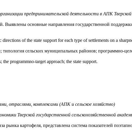
организации предпринимательской деятельности в АПК Тверской 
й. Выявлены основные направления государственной поддержки 
c directions of the state support for each type of settlements on a sharp
; типология сельских муниципальных районов; программно-целе
; the programmno-target approach; the state support.
ями, отраслями, комплексами (АПК и сельское хозяйство)
омики Тверской государственной сельскохозяйственной академ
а рынка картофеля, представлена система показателей поэтапно