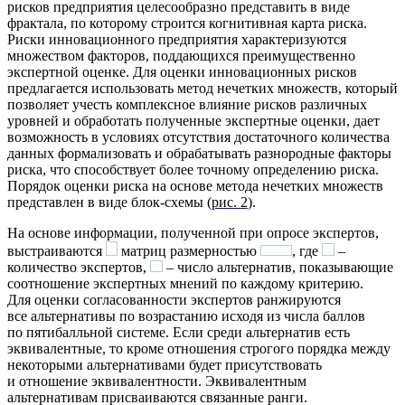
рисков предприятия целесообразно представить в виде
фрактала, по которому строится когнитивная карта риска.
Риски инновационного предприятия характеризуются
множеством факторов, поддающихся преимущественно
экспертной оценке. Для оценки инновационных рисков
предлагается использовать метод нечетких множеств, который
позволяет учесть комплексное влияние рисков различных
уровней и обработать полученные экспертные оценки, дает
возможность в условиях отсутствия достаточного количества
данных формализовать и обрабатывать разнородные факторы
риска, что способствует более точному определению риска.
Порядок оценки риска на основе метода нечетких множеств
представлен в виде блок-схемы (
рис. 2
).
На основе информации, полученной при опросе экспертов,
выстраиваются
матриц размерностью
, где
–
количество экспертов,
– число альтернатив, показывающие
соотношение экспертных мнений по каждому критерию.
Для оценки согласованности экспертов ранжируются
все альтернативы по возрастанию исходя из числа баллов
по пятибалльной системе. Если среди альтернатив есть
эквивалентные, то кроме отношения строгого порядка между
некоторыми альтернативами будет присутствовать
и отношение эквивалентности. Эквивалентным
альтернативам присваиваются связанные ранги.