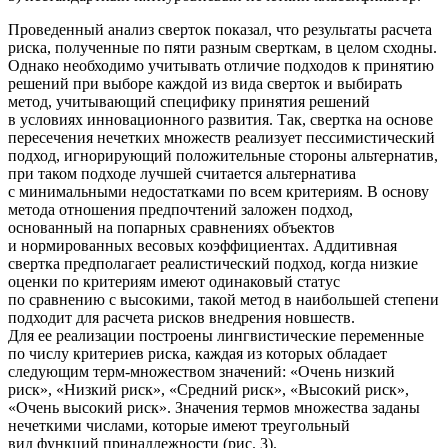
Проведенный анализ сверток показал, что результаты расчета
риска, полученные по пяти разным сверткам, в целом сходны.
Однако необходимо учитывать отличие подходов к принятию
решений при выборе каждой из вида сверток и выбирать
метод, учитывающий специфику принятия решений
в условиях инновационного развития. Так, свертка на основе
пересечения нечетких множеств реализует пессимистический
подход, игнорирующий положительные стороны альтернатив,
при таком подходе лучшей считается альтернатива
с минимальными недостатками по всем критериям. В основу
метода отношения предпочтений заложен подход,
основанный на попарных сравнениях объектов
и нормированных весовых коэффициентах. Аддитивная
свертка предполагает реалистический подход, когда низкие
оценки по критериям имеют одинаковый статус
по сравнению с высокими, такой метод в наибольшей степени
подходит для расчета рисков внедрения новшеств.
Для ее реализации построены лингвистические переменные
по числу критериев риска, каждая из которых обладает
следующим терм-множеством значений: «Очень низкий
риск», «Низкий риск», «Средний риск», «Высокий риск»,
«Очень высокий риск». Значения термов множества заданы
нечеткими числами, которые имеют треугольный
вид функций принадлежности (рис. 3).