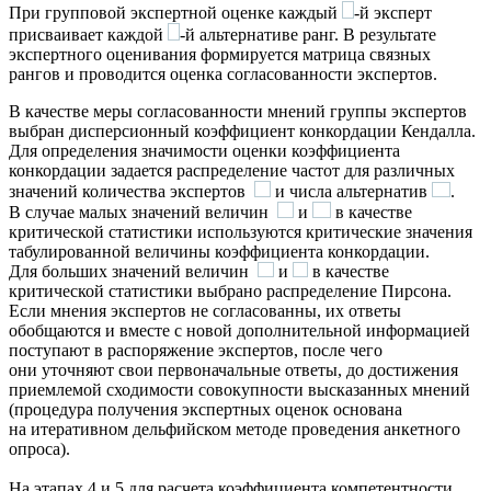
При групповой экспертной оценке каждый
-й эксперт
присваивает каждой
-й альтернативе ранг. В результате
экспертного оценивания формируется матрица связных
рангов и проводится оценка согласованности экспертов.
В качестве меры согласованности мнений группы экспертов
выбран дисперсионный коэффициент конкордации Кендалла.
Для определения значимости оценки коэффициента
конкордации задается распределение частот для различных
значений количества экспертов
и числа альтернатив
.
В случае малых значений величин
и
в качестве
критической статистики используются критические значения
табулированной величины коэффициента конкордации.
Для больших значений величин
и
в качестве
критической статистики выбрано распределение Пирсона.
Если мнения экспертов не согласованны, их ответы
обобщаются и вместе с новой дополнительной информацией
поступают в распоряжение экспертов, после чего
они уточняют свои первоначальные ответы, до достижения
приемлемой сходимости совокупности высказанных мнений
(процедура получения экспертных оценок основана
на итеративном дельфийском методе проведения анкетного
опроса).
На этапах 4 и 5 для расчета коэффициента компетентности