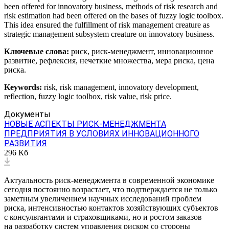
been offered for innovatory business, methods of risk research and
risk estimation had been offered on the bases of fuzzy logic toolbox.
This idea ensured the fulfillment of risk management creature as
strategic management subsystem creature on innovatory business.
Ключевые слова:
риск, риск-менеджмент, инновационное
развитие, рефлексия, нечеткие множества, мера риска, цена
риска.
Keywords:
risk, risk management, innovatory development,
reflection, fuzzy logic toolbox, risk value, risk price.
Документы
НОВЫЕ АСПЕКТЫ РИСК-МЕНЕДЖМЕНТА
ПРЕДПРИЯТИЯ В УСЛОВИЯХ ИННОВАЦИОННОГО
РАЗВИТИЯ
296 Кб
Актуальность риск-менеджмента в современной экономике
сегодня постоянно возрастает, что подтверждается не только
заметным увеличением научных исследований проблем
риска, интенсивностью контактов хозяйствующих субъектов
с консультантами и страховщиками, но и ростом заказов
на разработку систем управления риском со стороны