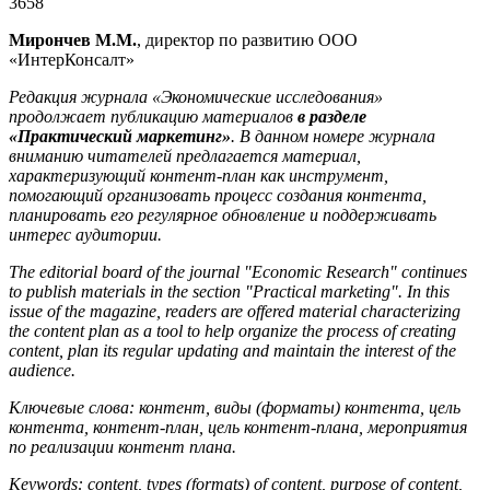
3658
Мирончев М.М.
, директор по развитию ООО
«ИнтерКонсалт»
Редакция журнала «Экономические исследования»
продолжает публикацию материалов
в разделе
«Практический маркетинг»
. В данном номере журнала
вниманию читателей предлагается материал,
характеризующий контент-план как инструмент,
помогающий организовать процесс создания контента,
планировать его регулярное обновление и поддерживать
интерес аудитории.
The editorial board of the journal "Economic Research" continues
to publish materials in the section "Practical marketing". In this
issue of the magazine, readers are offered material characterizing
the content plan as a tool to help organize the process of creating
content, plan its regular updating and maintain the interest of the
audience.
Ключевые слова: контент, виды (форматы) контента, цель
контента, контент-план,
цель контент-плана, мероприятия
по реализации контент плана.
Keywords: content, types (formats) of content, purpose of content,