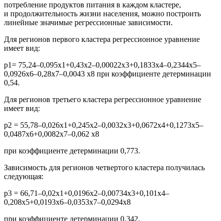
потребление продуктов питания в каждом кластере,
и продолжительность жизни населения, можно построить
линейные значимые регрессионные зависимости.
Для регионов первого кластера регрессионное уравнение
имеет вид:
р1= 75,24–0,095x1+0,43x2–0,00022x3+0,1833x4–0,2344x5–
0,0926x6–0,28x7–0,0043 x8 при коэффициенте детерминации
0,54.
Для регионов третьего кластера регрессионное уравнение
имеет вид:
р2 = 55,78–0,026x1+0,245x2–0,0032x3+0,0672x4+0,1273x5–
0,0487x6+0,0082x7–0,062 x8
при коэффициенте детерминации 0,773.
Зависимость для регионов четвертого кластера получилась
следующая:
р3 = 66,71–0,02x1+0,0196x2–0,00734x3+0,101x4–
0,208x5+0,0193x6–0,0353x7–0,0294x8
при коэффициенте детерминации 0,342.