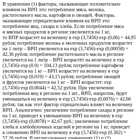
В уравнении (1) факторы, оказывающие положительно
влияния на ВРП это: потребление мяса, молока,
растительного масла, картофеля и овощей. Факторы,
оказывающие отрицательное влияния на ВРП это:
потребление яиц, сахара и хлеба. Если потребление мяса
и мясных продуктов в регионе увеличится на 1 кг,
то ВПР возрастет на величину в exp (3,7456)·exp (0,06) = 44,95
рубля; потребление молока и молочных продуктов возрастет
на 1 литр – ВРП увеличится на exp (3,7456)·exp (0,00058) =
42,36 рубля; потребление растительного масла в регионе
увеличится на 1 литр – ВРП возрастёт на величину в exp
(3,7456)·exp (0.9) = 104,13 рубля; потребление картофеля
увеличится на 1 кг – ВРП возрастет на величину в exp
(3,7456)·exp (0,019) = 43,15 рубля; потребление овощей
и фруктов увеличится на 1 кг – ВРП возрастет: exp
(3,7456)·exp (0,0044) = 42,52 рубля. При увеличении
потребления яиц в регионе на 1 шт., ВРП, напротив, будет
уменьшаться на величину в exp (3,7456)·exp (0,0076) = 42,66
рубля, так как этот фактор отрицательно влияет на величину
ВРП. Аналогично: увеличение потребление сахара в регионе
на 1 кг, приведет к уменьшению ВРП на величину в exp
(3,7456)·exp (0,0078) = 42,67 руб.; увеличение потребление
хлеба и хлебобулочных изделий в регионе на 1 кг, приведет
к снижению ВРП на величину в exp (3,7456)·exp (0.302) =
57,26 рубля. В регрессионных уравнениях (1) и (2)