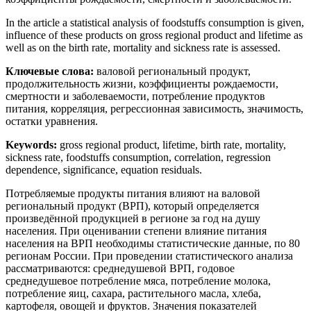
In the article a statistical analysis of foodstuffs consumption is given,
influence of these products on gross regional product and lifetime as
well as on the birth rate, mortality and sickness rate is assessed.
Ключевые слова:
валовой региональный продукт,
продолжительность жизни, коэффициенты рождаемости,
смертности и заболеваемости, потребление продуктов
питания, корреляция, регрессионная зависимость, значимость,
остатки уравнения.
Keywords:
gross regional product, lifetime, birth rate, mortality,
sickness rate, foodstuffs consumption, correlation, regression
dependence, significance, equation residuals.
Потребляемые продукты питания влияют на валовой
региональный продукт (ВРП), который определяется
произведённой продукцией в регионе за год на душу
населения. При оценивании степени влияние питания
населения на ВРП необходимы статистические данные, по 80
регионам России. При проведении статистического анализа
рассматриваются: среднедушевой ВРП, годовое
среднедушевое потребление мяса, потребление молока,
потребление яиц, сахара, растительного масла, хлеба,
картофеля, овощей и фруктов. Значения показателей