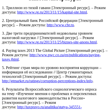
1. Триллион из тихой гавани [Электронный ресурс]. – Режим
доступа:
http://www.rg.ru/2013/11/15/kapital-site.html
.
2. Центральный банк Российской федерации [Электронный
ресурс]. – Режим доступа:
http://www.cbr.ru
.
3. Две трети предпринимателей недовольны уровнем
налоговой нагрузки // [Электронный ресурс]. – Режим
доступа:
http://www.rg.ru/2013/11/25/biznes-site-anons.html
.
4. Paying taxes 2013 The Global Picture [Электронный ресурс]. –
Режим доступа:
http://www.pwc.co.za/en/publications/paying-
taxes.jhtml
.
5. Рейтинг стран мира по уровню восприятия коррупции –
информация об исследовании // Центр гуманитарных
технологий [Электронный ресурс]. – Режим доступа:
http://gtmarket.ru/ratings/corruption-perceptions-index/info
.
6. Результаты Всероссийского социологического опроса
на тему «Изучение мнения о проблемах и перспективах
развития налогового законодательства в России»
[Электронный ресурс]. – Режим
доступа:
http://taxpravo.ru/analitika/statya-345551-