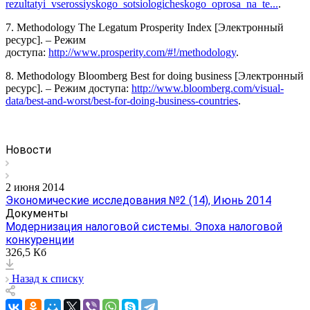
rezultatyi_vserossiyskogo_sotsiologicheskogo_oprosa_na_te...
.
7. Methodology The Legatum Prosperity Index [Электронный
ресурс]. – Режим
доступа:
http://www.prosperity.com/#!/methodology
.
8. Methodology Bloomberg Best for doing business [Электронный
ресурс]. – Режим доступа:
http://www.bloomberg.com/visual-
data/best-and-worst/best-for-doing-business-countries
.
Новости
2 июня 2014
Экономические исследования №2 (14), Июнь 2014
Документы
Модернизация налоговой системы. Эпоха налоговой
конкуренции
326,5 Кб
Назад к списку