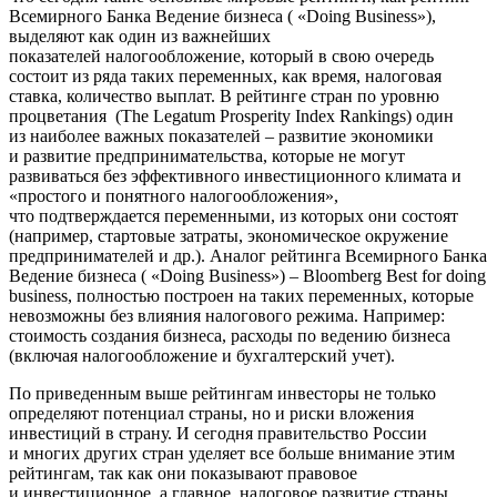
Всемирного Банка Ведение бизнеса ( «Doing Business»),
выделяют как один из важнейших
показателей налогообложение, который в свою очередь
состоит из ряда таких переменных, как время, налоговая
ставка, количество выплат. В рейтинге стран по уровню
процветания (The Legatum Prosperity Index Rankings) один
из наиболее важных показателей – развитие экономики
и развитие предпринимательства, которые не могут
развиваться без эффективного инвестиционного климата и
«простого и понятного налогообложения»,
что подтверждается переменными, из которых они состоят
(например, стартовые затраты, экономическое окружение
предпринимателей и др.). Аналог рейтинга Всемирного Банка
Ведение бизнеса ( «Doing Business») – Bloomberg Best for doing
business, полностью построен на таких переменных, которые
невозможны без влияния налогового режима. Например:
стоимость создания бизнеса, расходы по ведению бизнеса
(включая налогообложение и бухгалтерский учет).
По приведенным выше рейтингам инвесторы не только
определяют потенциал страны, но и риски вложения
инвестиций в страну. И сегодня правительство России
и многих других стран уделяет все больше внимание этим
рейтингам, так как они показывают правовое
и инвестиционное, а главное, налоговое развитие страны