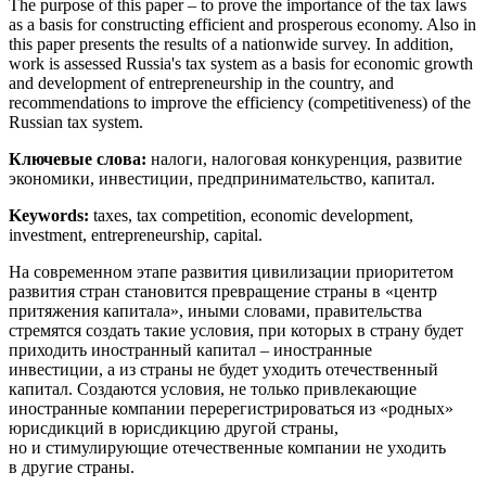
The purpose of this paper – to prove the importance of the tax laws
as a basis for constructing efficient and prosperous economy. Also in
this paper presents the results of a nationwide survey. In addition,
work is assessed Russia's tax system as a basis for economic growth
and development of entrepreneurship in the country, and
recommendations to improve the efficiency (competitiveness) of the
Russian tax system.
Ключевые слова:
налоги, налоговая конкуренция, развитие
экономики, инвестиции, предпринимательство, капитал.
Keywords:
taxes, tax competition, economic development,
investment, entrepreneurship, capital.
На современном этапе развития цивилизации приоритетом
развития стран становится превращение страны в «центр
притяжения капитала», иными словами, правительства
стремятся создать такие условия, при которых в страну будет
приходить иностранный капитал – иностранные
инвестиции, а из страны не будет уходить отечественный
капитал. Создаются условия, не только привлекающие
иностранные компании перерегистрироваться из «родных»
юрисдикций в юрисдикцию другой страны,
но и стимулирующие отечественные компании не уходить
в другие страны.