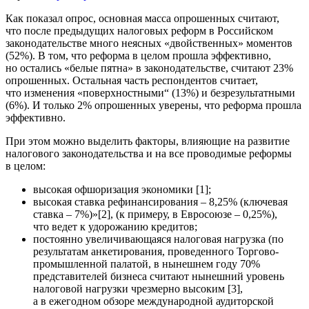
Как показал опрос, основная масса опрошенных считают,
что после предыдущих налоговых реформ в Российском
законодательстве много неясных «двойственных» моментов
(52%). В том, что реформа в целом прошла эффективно,
но остались «белые пятна» в законодательстве, считают 23%
опрошенных. Остальная часть респондентов считает,
что изменения «поверхностными“ (13%) и безрезультатными
(6%). И только 2% опрошенных уверены, что реформа прошла
эффективно.
При этом можно выделить факторы, влияющие на развитие
налогового законодательства и на все проводимые реформы
в целом:
высокая офшоризация экономики [1];
высокая ставка рефинансирования – 8,25% (ключевая
ставка – 7%)»[2], (к примеру, в Евросоюзе – 0,25%),
что ведет к удорожанию кредитов;
постоянно увеличивающаяся налоговая нагрузка (по
результатам анкетирования, проведенного Торгово-
промышленной палатой, в нынешнем году 70%
представителей бизнеса считают нынешний уровень
налоговой нагрузки чрезмерно высоким [3],
а в ежегодном обзоре международной аудиторской