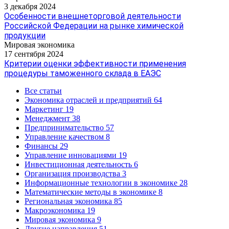
3 декабря 2024
Особенности внешнеторговой деятельности
Российской Федерации на рынке химической
продукции
Мировая экономика
17 сентября 2024
Критерии оценки эффективности применения
процедуры таможенного склада в ЕАЭС
Все статьи
Экономика отраслей и предприятий
64
Маркетинг
19
Менеджмент
38
Предпринимательство
57
Управление качеством
8
Финансы
29
Управление инновациями
19
Инвестиционная деятельность
6
Организация производства
3
Информационные технологии в экономике
28
Математические методы в экономике
8
Региональная экономика
85
Макроэкономика
19
Мировая экономика
9
Другие направления
51