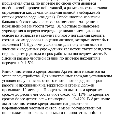
процентная ставка по ипотеке по своей сути является
внебиржевой процентной ставкой, а размер льготной ставки
определяется как сумма снижения данной внебиржевой
ставки (своего рода «скидка»). Особенностью японской
банковской системы является соответствие концепции
пожизненной занятости труда [3]. Частные финансовые
учреждения в первую очередь оценивают заемщиков на
основе их возраста на момент полного погашения кредита,
состояния их здоровья и оценки активов, которые могут быть
заложены [4]. Другими условиями для получения льгот в
японских кредитных учреждениях являются: статус резидента
страны; размер дохода и срок работы на последнем месте. В
Японии размер льготной ставки по ипотеке находится в
переделах 0–1,5%.
Рынок ипотечного кредитования Аргентины находится на
этапе переустройства. Для иностранных граждан установлены
условия получения льготного ипотечного кредита – срок
работы и проживания на территории страны должен
превышать 12 месяцев. Проценты по льготным кредитам
сроком до десяти лет составляют около 7,5–11%, по кредитам
сроком более десяти лет – примерно 9–12%. В Аргентине
льготное ипотечное кредитование направлено на
нефинансовый частный сектор, а меры государственной
поддержки направлены на семьи и приоритетные сферы