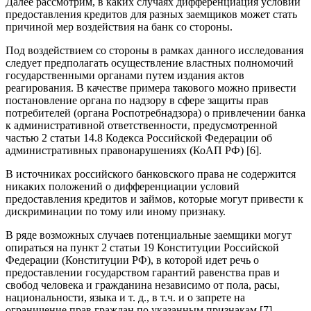
Далее рассмотрим, в каких случаях дифференциация условий
предоставления кредитов для разных заемщиков может стать
причиной мер воздействия на банк со стороны.
Под воздействием со стороны в рамках данного исследования
следует предполагать осуществление властных полномочий
государственными органами путем издания актов
реагирования. В качестве примера такового можно привести
постановление органа по надзору в сфере защиты прав
потребителей (органа Роспотребнадзора) о привлечении банка
к административной ответственности, предусмотренной
частью 2 статьи 14.8 Кодекса Российской Федерации об
административных правонарушениях (КоАП РФ) [6].
В источниках российского банковского права не содержится
никаких положений о дифференциации условий
предоставления кредитов и займов, которые могут привести к
дискриминации по тому или иному признаку.
В ряде возможных случаев потенциальные заемщики могут
опираться на пункт 2 статьи 19 Конституции Российской
Федерации (Конституции РФ), в которой идет речь о
предоставлении государством гарантий равенства прав и
свобод человека и гражданина независимо от пола, расы,
национальности, языка и т. д., в т.ч. и о запрете на
ограничение прав граждан по указанным признакам [7].