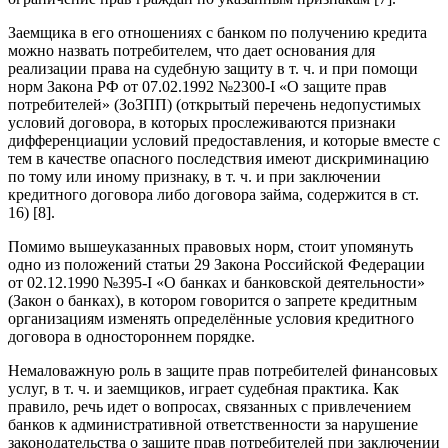
Заемщика в его отношениях с банком по получению кредита
можно назвать потребителем, что дает основания для
реализации права на судебную защиту в т. ч. и при помощи
норм Закона РФ от 07.02.1992 №2300-I «О защите прав
потребителей» (ЗоЗПП) (открытый перечень недопустимых
условий договора, в которых прослеживаются признаки
дифференциации условий предоставления, и которые вместе с
тем в качестве опасного последствия имеют дискриминацию
по тому или иному признаку, в т. ч. и при заключении
кредитного договора либо договора займа, содержится в ст.
16) [8].
Помимо вышеуказанных правовых норм, стоит упомянуть
одно из положений статьи 29 Закона Российской Федерации
от 02.12.1990 №395-I «О банках и банковской деятельности»
(Закон о банках), в котором говорится о запрете кредитным
организациям изменять определённые условия кредитного
договора в одностороннем порядке.
Немаловажную роль в защите прав потребителей финансовых
услуг, в т. ч. и заемщиков, играет судебная практика. Как
правило, речь идет о вопросах, связанных с привлечением
банков к административной ответственности за нарушение
законодательства о защите прав потребителей при заключении