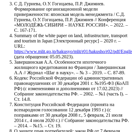
С Д. Гуриева, О.У. Гогицаева, П.Р. Джимиев.
Формирование организационной модели
приверженности: японская модель менеджмента / С.Д.
Гуриева, О.У. Гогицаева, П.Р. Джимиев // Конференция
«МОЛОДЁЖЬ СИБИРИ – НАУКЕ РОССИИ». – 2022. –
С. 167-171.
Summary of the white paper on land, infrastructure, transport
and tourism in Japan [Электронный ресурс] – 2020 г. –
URL:
https://www.mlit.go.jp/hakusyo/mlit/r01/hakusho/r02/pdf/En
(дата обращения: 05.05.2023).
Завершинская А.А. Особенности ипотечного
жилищного кредитования во Франции / Завершинская
А.А // Журнал «Шаг в науку». – № 3 – 2019. – С. 87-89.
Кодекс Российской Федерации об административных
правонарушениях от 30 декабря 2001 г. №195-ФЗ (КоАП
РФ) (с изменениями и дополнениями от 17.02.2023) //
Собрание законодательства РФ. – 2002. – №1 (часть I). –
Ст. 14.8.
Конституция Российской Федерации (принята на
всенародном голосовании 12 декабря 1993 г.) (с
поправками от 30 декабря 2008 г., 5 февраля, 21 июля
2014 г., 4 июля 2020 г.) // Собрание законодательства РФ.
– 2014. – №15. – Ст. 19.
О защите прав потребителей: закон РФ от 7 февраля