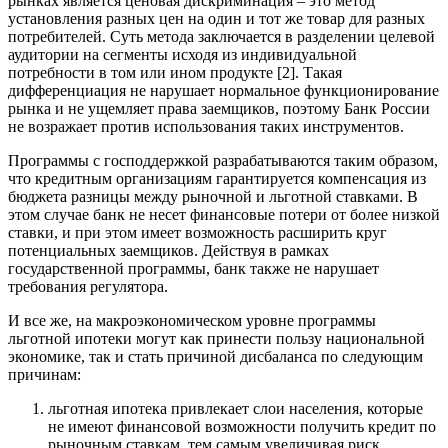
рынках является ценовая дискриминация – это метод
установления разных цен на один и тот же товар для разных
потребителей. Суть метода заключается в разделении целевой
аудитории на сегменты исходя из индивидуальной
потребности в том или ином продукте [2]. Такая
дифференциация не нарушает нормальное функционирование
рынка и не ущемляет права заемщиков, поэтому Банк России
не возражает против использования таких инструментов.
Программы с господдержкой разрабатываются таким образом,
что кредитным организациям гарантируется компенсация из
бюджета разницы между рыночной и льготной ставками. В
этом случае банк не несет финансовые потери от более низкой
ставки, и при этом имеет возможность расширить круг
потенциальных заемщиков. Действуя в рамках
государственной программы, банк также не нарушает
требования регулятора.
И все же, на макроэкономическом уровне программы
льготной ипотеки могут как принести пользу национальной
экономике, так и стать причиной дисбаланса по следующим
причинам:
льготная ипотека привлекает слои населения, которые
не имеют финансовой возможности получить кредит по
рыночным ставкам, тем самым увеличивая риск