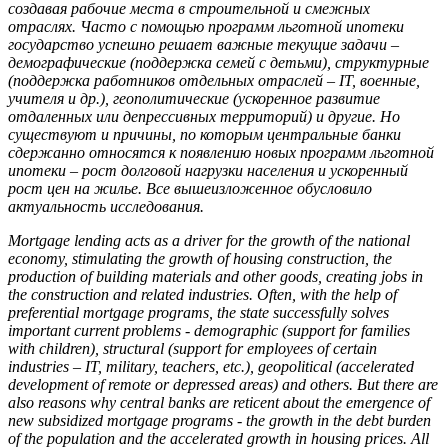
создавая рабочие места в строительной и смежных
отраслях. Часто с помощью программ льготной ипотеки
государство успешно решает важные текущие задачи –
демографические (поддержка семей с детьми), структурные
(поддержка работников отдельных отраслей – IT, военные,
учителя и др.), геополитические (ускоренное развитие
отдаленных или депрессивных территорий) и другие. Но
существуют и причины, по которым центральные банки
сдержанно относятся к появлению новых программ льготной
ипотеки – рост долговой нагрузки населения и ускоренный
рост цен на жилье. Все
вышеизложенное
обусловило
актуальность
исследования
.
Mortgage lending acts as a driver for the growth of the national
economy, stimulating the growth of housing construction, the
production of building materials and other goods, creating jobs in
the construction and related industries. Often, with the help of
preferential mortgage programs, the state successfully solves
important current problems - demographic (support for families
with children), structural (support for employees of certain
industries – IT, military, teachers, etc.), geopolitical (accelerated
development of remote or depressed areas) and others. But there are
also reasons why central banks are reticent about the emergence of
new subsidized mortgage programs - the growth in the debt burden
of the population and the accelerated growth in housing prices. All