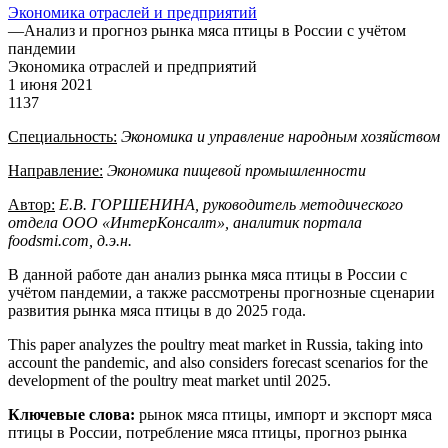
Экономика отраслей и предприятий
—
Анализ и прогноз рынка мяса птицы в России с учётом
пандемии
Экономика отраслей и предприятий
1 июня 2021
1137
Специальность:
Экономика
и
управление
народным
хозяйством
Направление:
Экономика
пищевой
промышленности
Автор:
Е.В. ГОРШЕНИНА, руководитель методического
отдела ООО
«ИнтерКонсалт»,
аналитик
портала
foodsmi.com,
д.э.н.
В данной работе дан анализ рынка мяса птицы в России с
учётом пандемии, а также рассмотрены прогнозные сценарии
развития рынка мяса птицы в до 2025 года.
This paper analyzes the poultry meat market in Russia, taking into
account the pandemic, and also considers forecast scenarios for the
development of the poultry meat market until 2025.
Ключевые слова:
рынок мяса птицы, импорт и экспорт мяса
птицы в России, потребление мяса птицы, прогноз рынка