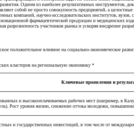
развития. Одним из наиболее результативных инструментов, до
авляют собой не просто совокупность предприятий, а целостны
енных компаний, научно-исследовательских институтов, вузов, 
нновационной фармацевтической продукции и медицинских издел
ая разрозненность участников рынка и ускоряя внедрение разраб
ное положительное влияние на социально-экономическое развит
ских кластеров на региональную экономику *
Ключевые проявления и результ
ванных и высокооплачиваемых рабочих мест (например, в Калуж
ель). Рост уровня жизни, снижение оттока молодежи, повышение
тных и государственных инвестиций, в том числе от междунар