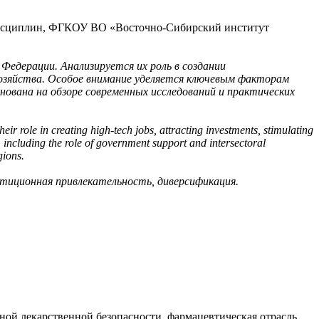
 дисциплин, ФГКОУ ВО «Восточно-Сибирский институт
Федерации. Анализируется их роль в создании
хозяйства. Особое внимание уделяется ключевым факторам
ована на обзоре современных исследований и практических
r role in creating high-tech jobs, attracting investments, stimulating
s, including the role of government support and intersectoral
gions.
стиционная привлекательность, диверсификация.
ной лекарственной безопасности, фармацевтическая отрасль