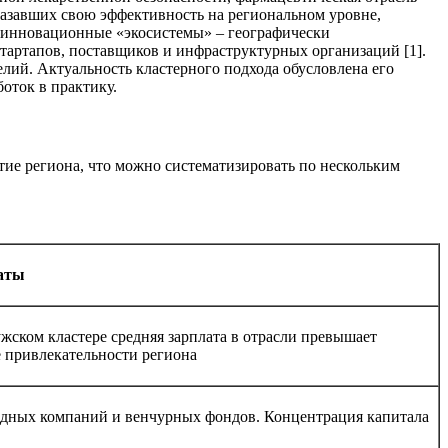
казавших свою эффективность на региональном уровне,
е инновационные «экосистемы» – географически
стартапов, поставщиков и инфраструктурных организаций [1].
ий. Актуальность кластерного подхода обусловлена его
оток в практику.
ие региона, что можно систематизировать по нескольким
аты
ском кластере средняя зарплата в отрасли превышает
 привлекательности региона
одных компаний и венчурных фондов. Концентрация капитала