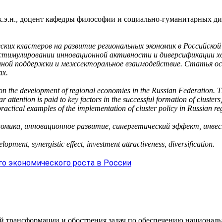
 к.э.н., доцент кафедры философии и социально-гуманитарных
их кластеров на развитие региональных экономик в Российской 
 стимулировании инновационной активности и диверсификации 
нной поддержки и межсекторальное взаимодействие. Статья осн
ах.
on the development of regional economies in the Russian Federation. Thei
r attention is paid to key factors in the successful formation of cluster
ractical examples of the implementation of cluster policy in Russian re
номика, инновационное развитие, синергетический эффект, инве
pment, synergistic effect, investment attractiveness, diversification.
о экономического роста в России
й трансформации и обострения задач по обеспечению националь