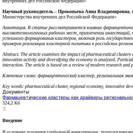
внутренних дел Российской Федерации»
Научный руководитель – Прокопьева Анна Владимировна
,
Министерства внутренних дел Российской Федерации»
Аннотация. В статье рассматривается влияние фармацевтическ
высокотехнологичных рабочих мест, привлечении инвестиций,
успешного формирования кластеров, включая роль государстве
примеров реализации кластерной политики в российских регион
Abstract. The article examines the impact of pharmaceutical clusters 
innovation activity and diversifying the economy is analyzed. Particula
interaction. The article is based on a review of modern research and p
Ключевые слова: фармацевтический кластер, региональная эко
Key words: pharmaceutical cluster, regional economy, innovative develo
Документы
Фармацевтические кластеры как драйверы региональног
324,2 Кб
Введение
В условиях усиления глобальной конкуренции, технологическо