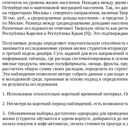
отпечаток на уровень жизни населения. Находясь между двумя 
Петербургом) и маятниковой миграцией населения. Так, по дан
на территорию Москвы с северного направления, включая Тверск
30 тыс. руб., а среднедушевые доходы населения – в пределах 2
по Москве. Разница между среднедушевыми доходами населения
Различные исследователи отмечают Тверскую область как реги
Республика Карелия и Республика Крым [9]). Это подтверждают з
Получаемые доходы определяют покупательскую способность на
занимается исследованиями уровня жизни студентов-второкур
и третьей недель декабря. Суть заданий для всех направлений
информации таблицы, где расходы систематизированы в основн
мясные продукты, мясные полуфабрикаты, овощи, фрукты, пред
рассчитать общую сумму своих расходов, определить их стру
Эти наблюдения позволили автору собрать данные о расходах в 
в молодежной среде, принимая за основу подход к определени
на результаты исследования.
1. Использован относительно короткий временной интервал. Он
2. Несмотря на короткий период наблюдений, есть возможность 
3. Обозначенная выборка достаточно однородна для проведения 
жизни (студенты обучаются в одном корпусе, добираются до не
оплата покупок в кофе-автоматах, оплата стоимости проезда и др