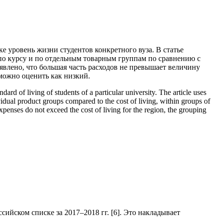
е уровень жизни студентов конкретного вуза. В статье
по курсу и по отдельным товарным группам по сравнению с
влено, что большая часть расходов не превышает величину
можно оценить как низкий.
ard of living of students of a particular university. The article uses
idual product groups compared to the cost of living, within groups of
xpenses do not exceed the cost of living for the region, the grouping
сийском списке за 2017–2018 гг. [6]. Это накладывает