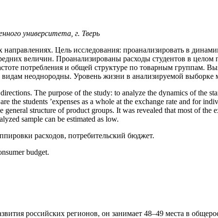
нного университета, г. Тверь
 направлениях. Цель исследования: проанализировать в динамик
редних величин. Проанализированы расходы студентов в целом 
стоте потребления и общей структуре по товарным группам. Выя
 видам неоднородны. Уровень жизни в анализируемой выборке 
directions. The purpose of the study: to analyze the dynamics of the stand
are the students ’expenses as a whole at the exchange rate and for indiv
general structure of product groups. It was revealed that most of the e
nalyzed sample can be estimated as low.
ппировки расходов, потребительский бюджет.
 consumer budget.
азвития российских регионов, он занимает 48–49 места в общерос