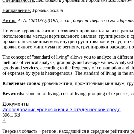
Специальность:
Экономика
и
управление
народным
хозяйством
Направление:
Уровень
жизни
Автор:
А. А. СМОРОДОВА, к.э.н., доцент Тверского государстве
Понятие «уровень жизни» позволяет проводить анализ в разных
использованы методы вертикального анализа, группировок и с
прожиточным минимумом, внутри групп товаров и услуг, по ча
прожиточного минимума по региону, группировки расходов по
The concept of "standard of living" allows you to analyze in different 
methods of vertical analysis, groupings and average values. Analyzed 
goods and services, according to the frequency of consumption and the 
of expenses by type is heterogeneous. The standard of living in the a
Ключевые слова:
уровень жизни, прожиточный минимум, гру
Keywords:
standard of living, cost of living, grouping of expenses,
Документы
Исследование уровня жизни в студенческой среде
396,1 Кб
Тверская область – регион, находящийся в середине рейтинга р