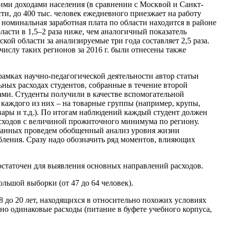
кими доходами населения (в сравнении с Москвой и Санкт-
и, до 400 тыс. человек ежедневного приезжает на работу
 номинальная заработная плата по области находится в районе
бласти в 1,5–2 раза ниже, чем аналогичный показатель
й области за анализируемые три года составляет 2,5 раза.
ислу таких регионов за 2016 г. были отнесены также
амках научно-педагогической деятельности автор статьи
ных расходах студентов, собранные в течение второй
дами. Студенты получили в качестве вспомогательной
каждого из них – на товарные группы (например, крупы,
ары и т.д.). По итогам наблюдений каждый студент должен
асходов с величиной прожиточного минимума по региону.
их данных проведем обобщенный анализ уровня жизни
бления. Сразу надо обозначить ряд моментов, влияющих
достаточен для выявления основных направлений расходов.
ольшой выборки (от 47 до 64 человек).
8 до 20 лет, находящихся в относительно похожих условиях
но одинаковые расходы (питание в буфете учебного корпуса,