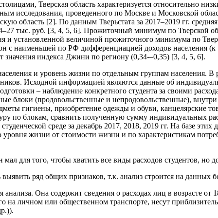
столицами, Тверская область характеризуется относительно низ
ным исследования, проведенного по Москве и Московской област
ую область [2]. По данным Тверьстата за 2017–2019 гг. средняя
4–27 тыс. руб. [3, 4, 5, 6]. Прожиточный минимум по Тверской о
 и установленной величиной прожиточного минимума по Тверско
он с наименьшей по РФ дифференциацией доходов населения (к ч
начения индекса Джини по региону (0,34-–0,35) [3, 4, 5, 6].
селения и уровень жизни по отдельным группам населения. В р
сников. Исходной информацией являются данные об индивидуаль
 подготовки – наблюдение конкретного студента за своими расхо
ые блоки (продовольственные и непродовольственные), внутри 
меты гигиены, приобретение одежды и обуви, канцелярские тов
ктуру по блокам, сравнить полученную сумму индивидуальных р
студенческой среде за декабрь 2017, 2018, 2019 гг. На базе эт
ю уровня жизни от стоимости жизни и по характеристикам потре
 мал для того, чтобы хватить все виды расходов студентов, но 
выявить ряд общих признаков, т.к. анализ строится на данных б
анализа. Она содержит сведения о расходах лиц в возрасте от 1
го на личном или общественном транспорте, несут приблизитель
.)).