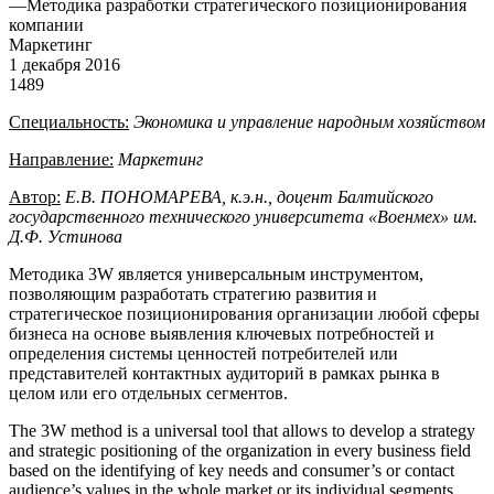
—
Методика разработки стратегического позиционирования
компании
Маркетинг
1 декабря 2016
1489
Специальность:
Экономика и управление народным хозяйством
Направление:
Маркетинг
Автор:
Е.В. ПОНОМАРЕВА, к.э.н., доцент Балтийского
государственного технического университета «Военмех» им.
Д.Ф. Устинова
Методика 3W является универсальным инструментом,
позволяющим разработать стратегию развития и
стратегическое позиционирования организации любой сферы
бизнеса на основе выявления ключевых потребностей и
определения системы ценностей потребителей или
представителей контактных аудиторий в рамках рынка в
целом или его отдельных сегментов.
The 3W method is a universal tool that allows to develop a strategy
and strategic positioning of the organization in every business field
based on the identifying of key needs and consumer’s or contact
audience’s values in the whole market or its individual segments.