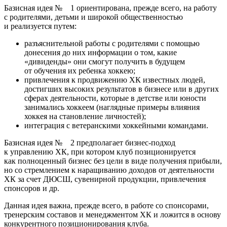
Базисная идея № 1 ориентирована, прежде всего, на работу
с родителями, детьми и широкой общественностью
и реализуется путем:
разъяснительной работы с родителями с помощью
донесения до них информации о том, какие
«дивиденды» они смогут получить в будущем
от обучения их ребенка хоккею;
привлечения к продвижению ХК известных людей,
достигших высоких результатов в бизнесе или в других
сферах деятельности, которые в детстве или юности
занимались хоккеем (наглядные примеры влияния
хоккея на становление личностей);
интеграция с ветеранскими хоккейными командами.
Базисная идея № 2 предполагает бизнес-подход
к управлению ХК, при котором клуб позиционируется
как полноценный бизнес без цели в виде получения прибыли,
но со стремлением к наращиванию доходов от деятельности
ХК за счет ДЮСШ, сувенирной продукции, привлечения
спонсоров и др.
Данная идея важна, прежде всего, в работе со спонсорами,
тренерским составов и менеджментом ХК и ложится в основу
конкурентного позиционирования клуба.