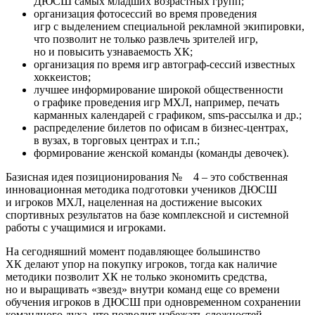
ДЮСШ самых младших возрастных групп;
организация фотосессий во время проведения
игр с выделением специальной рекламной экипировки,
что позволит не только развлечь зрителей игр,
но и повысить узнаваемость ХК;
организация по время игр автограф-сессий известных
хоккеистов;
лучшее информирование широкой общественности
о графике проведения игр МХЛ, например, печать
карманных календарей с графиком, sms-рассылка и др.;
распределение билетов по офисам в бизнес-центрах,
в вузах, в торговых центрах и т.п.;
формирование женской команды (команды девочек).
Базисная идея позиционирования № 4 – это собственная
инновационная методика подготовки учеников ДЮСШ
и игроков МХЛ, нацеленная на достижение высоких
спортивных результатов на базе комплексной и системной
работы с учащимися и игроками.
На сегодняшний момент подавляющее большинство
ХК делают упор на покупку игроков, тогда как наличие
методики позволит ХК не только экономить средства,
но и выращивать «звезд» внутри команд еще со времени
обучения игроков в ДЮСШ при одновременном сохранении
командного духа, что позволит избежать сложностей