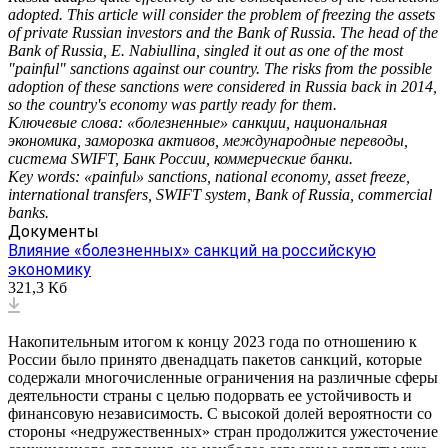
adopted. This article will consider the problem of freezing the assets
of private Russian investors and the Bank of Russia. The head of the
Bank of Russia, E. Nabiullina, singled it out as one of the most
"painful" sanctions against our country. The risks from the possible
adoption of these sanctions were considered in Russia back in 2014,
so the country's economy was partly ready for them.
Ключевые слова: «болезненные» санкции, национальная
экономика, заморозка активов, международные переводы,
система SWIFT, Банк России, коммерческие банки.
Key words: «painful» sanctions, national economy, asset freeze,
international transfers, SWIFT system, Bank of Russia, commercial
banks.
Документы
Влияние «болезненных» санкций на российскую
экономику
321,3 Кб
Накопительным итогом к концу 2023 года по отношению к
России было принято двенадцать пакетов санкций, которые
содержали многочисленные ограничения на различные сферы
деятельности страны с целью подорвать ее устойчивость и
финансовую независимость. С высокой долей вероятности со
стороны «недружественных» стран продолжится ужесточение