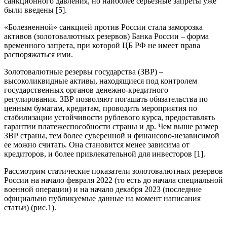
санкционного давления, но наиболее серьезные запреты уже
были введены [5].
«Болезненной» санкцией против России стала заморозка
активов (золотовалютных резервов) Банка России – форма
временного запрета, при которой ЦБ РФ не имеет права
распоряжаться ими.
Золотовалютные резервы государства (ЗВР) –
высоколиквидные активы, находящиеся под контролем
государственных органов денежно-кредитного
регулирования. ЗВР позволяют погашать обязательства по
ценным бумагам, кредитам, проводить мероприятия по
стабилизации устойчивости рублевого курса, предоставлять
гарантии платежеспособности страны и др. Чем выше размер
ЗВР страны, тем более суверенной и финансово-независимой
ее можно считать. Она становится менее зависима от
кредиторов, и более привлекательной для инвесторов [1].
Рассмотрим статические показатели золотовалютных резервов
России на начало февраля 2022 (то есть до начала специальной
военной операции) и на начало декабря 2023 (последние
официально публикуемые данные на момент написания
статьи) (рис.1).