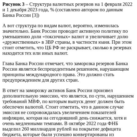
Рисунок 3
– Структура валютных резервов на 1 февраля 2022
и 1 декабря 2023 года, % (составлено автором по данным
Банка России [3])
А вот структура по видам валют, вероятно, изменилась
значительно. Банк России проводит активную политику по
уменьшению доли «токсичных» валют и увеличивает долю
«дружественных» в ЗВР страны, в частности юаня. При этом
стоит отметить, что ЦБ РФ не раскрывает, сколько в резервах
находится тех или иных валют.
Глава Банка России отмечает, что заморозка резервов Банка
России является беспрецедентным решением, нарушающим
принципы международного права. Это должно стать
предупреждением для других стран.
В ответ на заморозку активов Банк России произвел
дополнительную эмиссию, что является, по сути, нарушением
требований МВФ, по которым выпуск денег должен быть
обеспечен валютой. Стоит отметить, что в данном случае
эмиссия не сопровождалась увеличением показателей
инфляции, которая на сегодняшний день снижается, хотя и
очень медленными темпами. В октябре 2022 года ФНБ
выделил 260 миллиардов рублей на покрытие дефицита
бюджета, которые были успешно конвертированы из