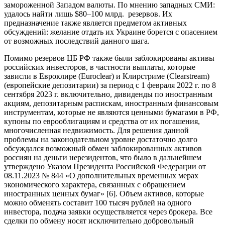
замороженной Западом валюты. По мнению западных СМИ:
удалось найти лишь $80–100 млрд. резервов. Их
предназначение также является предметом активных
обсуждений: желание отдать их Украине борется с опасением
от возможных последствий данного шага.
Помимо резервов ЦБ РФ также были заблокированы активы
российских инвесторов, в частности выплаты, которые
зависли в Евроклире (Euroclear) и Клирстриме (Clearstream)
(европейские депозитарии) за период с 1 февраля 2022 г. по 8
сентября 2023 г. включительно, дивиденды по иностранным
акциям, депозитарным распискам, иностранным финансовым
инструментам, которые не являются ценными бумагами в РФ,
купоны по еврооблигациям и средства от их погашения,
многочисленная недвижимость. Для решения данной
проблемы на законодательном уровне достаточно долго
обсуждался возможный обмен заблокированных активов
россиян на деньги нерезидентов, что было в дальнейшем
утверждено Указом Президента Российской Федерации от
08.11.2023 № 844 «О дополнительных временных мерах
экономического характера, связанных с обращением
иностранных ценных бумаг» [6]. Объем активов, которые
можно обменять составит 100 тысяч рублей на одного
инвестора, подача заявки осуществляется через брокера. Все
сделки по обмену носят исключительно добровольный