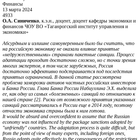
Финансы
13 марта 2024
4933
О.А. Синиченко
, к.э.н., доцент, доцент кафедры экономики и
финансов ЧОУ ВО «Таганрогский институт управления и
экономики»
Абсурдным и излишне самоуверенным было бы считать, что
на российскую экономику не оказали влияние принятые
«недружественными» странами пакетные санкции. Процесс
адаптации проходит достаточно сложно, но с точки зрения
многих экспертов, в том числе зарубежных, Россия
достаточно эффективно подстраивается под последствия
принятых ограничений. В данной статье рассмотрена
проблема заморозки активов частных российских инвесторов
и Банка России. Глава Банка России Набиуллина Э.Х. выделила
ее, как одну из самых «болезненных» санкций по отношению к
нашей стране [2]. Риски от возможного принятия указанных
санкций рассматривались в России еще в 2014 году, поэтому
отчасти экономика страны была к ним готова.
It would be absurd and overconfident to assume that the Russian
economy was not influenced by the package sanctions adopted by
"unfriendly" countries. The adaptation process is quite difficult, but
from the point of view of many experts, including foreign ones,
Russia adapts quite effectively to the consequences of the restrictions