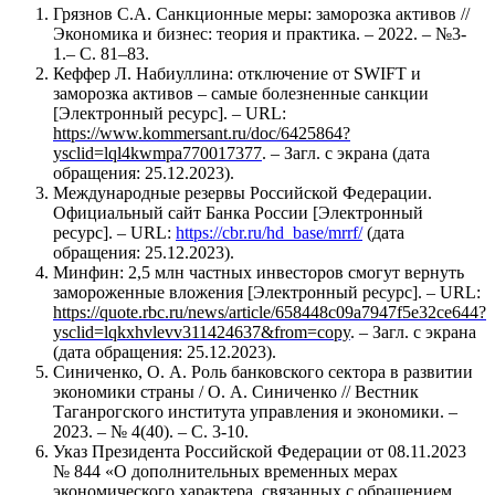
Грязнов С.А. Санкционные меры: заморозка активов //
Экономика и бизнес: теория и практика. – 2022. – №3-
1.– С. 81–83.
Кеффер Л. Набиуллина: отключение от SWIFT и
заморозка активов – самые болезненные санкции
[Электронный ресурс]. – URL:
https://www.kommersant.ru/doc/6425864?
ysclid=lql4kwmpa770017377
. – Загл. с экрана (дата
обращения: 25.12.2023).
Международные резервы Российской Федерации.
Официальный сайт Банка России [Электронный
ресурс]. – URL:
https://cbr.ru/hd_base/mrrf/
(дата
обращения: 25.12.2023).
Минфин: 2,5 млн частных инвесторов смогут вернуть
замороженные вложения [Электронный ресурс]. – URL:
https://quote.rbc.ru/news/article/658448c09a7947f5e32ce644?
ysclid=lqkxhvlevv311424637&from=copy
. – Загл. с экрана
(дата обращения: 25.12.2023).
Синиченко, О. А. Роль банковского сектора в развитии
экономики страны / О. А. Синиченко // Вестник
Таганрогского института управления и экономики. –
2023. – № 4(40). – С. 3-10.
Указ Президента Российской Федерации от 08.11.2023
№ 844 «О дополнительных временных мерах
экономического характера, связанных с обращением