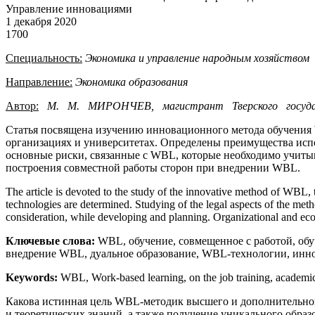
Управление инновациями
1 декабря 2020
1700
Специальность:
Экономика
и
управление
народным
хозяйством
Направление:
Экономика образования
Автор:
М. М. МИРОНЧЕВ, магистрант Тверского государ
Статья посвящена изучению инновационного метода обучени
организациях и университетах. Определены преимущества исп
основные риски, связанные с WBL, которые необходимо учиты
построения совместной работы сторон при внедрении WBL.
The article is devoted to the study of the innovative method of WBL,
technologies are determined. Studying of the legal aspects of the met
consideration, while developing and planning. Organizational and ec
Ключевые слова:
WBL, обучение, совмещенное с работой, обуч
внедрение WBL, дуальное образование, WBL-технологии, инно
Keywords:
WBL, Work-based learning, on the job training, academic
Какова истинная цель WBL-методик высшего и дополнительног
и теоретических знаний, а также получение уникального образ