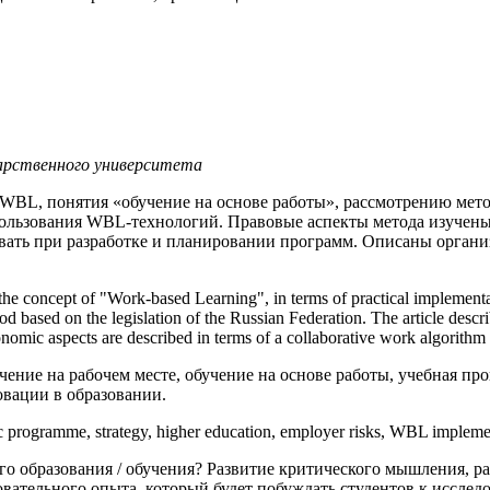
ственного университета
я WBL, понятия
«обучение на основе работы», рассмотрению мето
ользования WBL-технологий. Правовые аспекты метода изучены,
вать при разработке и планировании программ. Описаны органи
 the concept of "Work-based Learning", in terms of practical implement
hod based on the legislation of the Russian Federation. The article des
onomic aspects are described in terms of a collaborative work algorit
ение на рабочем месте, обучение на основе работы, учебная про
вации в образовании.
 programme, strategy, higher education, employer risks, WBL implemen
о образования / обучения? Развитие критического мышления, р
овательного опыта, который будет побуждать студентов к иссле