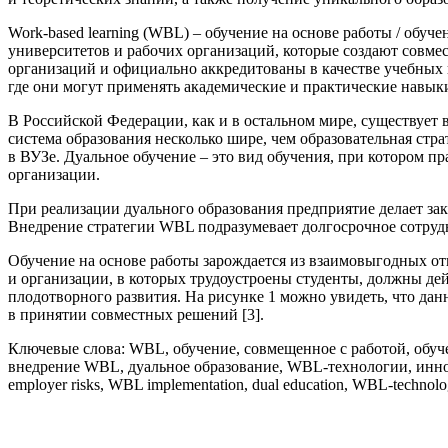
Work-based learning (WBL) – обучение на основе работы / обуч
университетов и рабочих организаций, которые создают совм
организаций и официально аккредитованы в качестве учебных
где они могут применять академические и практические навык
В Российской Федерации, как и в остальном мире, существует 
система образования несколько шире, чем образовательная стр
в ВУЗе. Дуальное обучение – это вид обучения, при котором пр
организации.
При реализации дуального образования предприятие делает зак
Внедрение стратегии WBL подразумевает долгосрочное сотруд
Обучение на основе работы зарождается из взаимовыгодных о
и организации, в которых трудоустроены студенты, должны дей
плодотворного развития. На рисунке 1 можно увидеть, что данн
в принятии совместных решений [3].
Ключевые слова: WBL, обучение, совмещенное с работой, обучен
внедрение WBL, дуальное образование, WBL-технологии, инновации
employer risks, WBL implementation, dual education, WBL-technologi