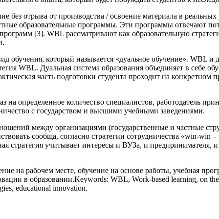
ение без отрыва от производства / освоение материала в реальны
естные образовательные программы. Эти программы отвечают по
 программ [3]. WBL рассматривают как образовательную страте
и.
вид обучения, который называется «дуальное обучение». WBL и д
атегия WBL. Дуальная система образования объединяет в себе о
актическая часть подготовки студента проходит на конкретном пр
аз на определенное количество специалистов, работодатель при
ничество с государством и высшими учебными заведениями.
тношений между организациями (государственные и частные ст
ствовать сообща, согласно стратегии сотрудничества «win-win 
ая стратегия учитывает интересы и ВУЗа, и предпринимателя, и 
ие на рабочем месте, обучение на основе работы, учебная прогр
 в образовании.Keywords: WBL, Work-based learning, on the job t
es, educational innovation.