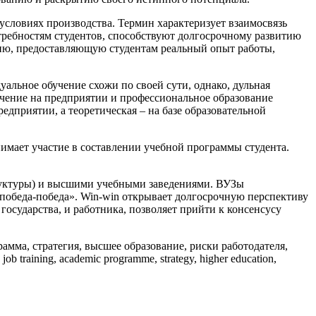
х условиях производства. Термин характеризует взаимосвязь
требностям студентов, способствуют долгосрочному развитию
гию, предоставляющую студентам реальный опыт работы,
уальное обучение схожи по своей сути, однако, дульная
бучение на предприятии и профессиональное образование
едприятии, а теоретическая – на базе образовательной
нимает участие в составлении учебной программы студента.
руктуры) и высшими учебными заведениями. ВУЗы
– победа-победа». Win-win открывает долгосрочную перспективу
государства, и работника, позволяет прийти к консенсусу
амма, стратегия, высшее образование, риски работодателя,
raining, academic programme, strategy, higher education,