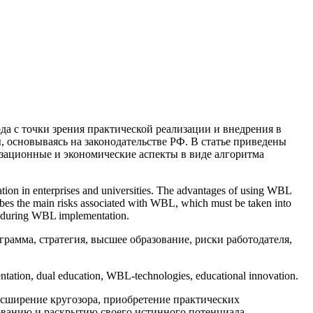
да с точки зрения практической реализации и внедрения в
 основываясь на законодательстве РФ. В статье приведены
зационные и экономические аспекты в виде алгоритма
ation in enterprises and universities. The advantages of using WBL
cribes the main risks associated with WBL, which must be taken into
hm during WBL implementation.
грамма, стратегия, высшее образование, риски работодателя,
tation, dual education, WBL-technologies, educational innovation.
асширение кругозора, приобретение практических
дованию и раскрытию своего истинного потенциала.