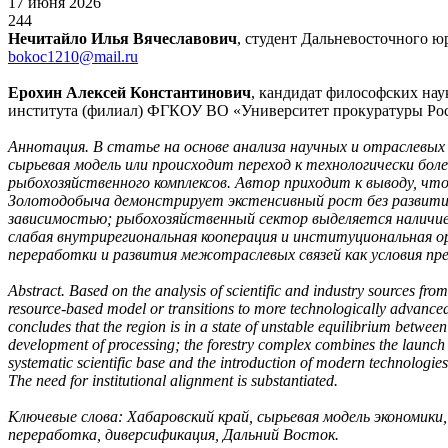
17 июня 2026
244
Нечитайло Илья Вячеславович
, студент Дальневосточного ю
bokoc1210@mail.ru
Ерохин Алексей Константинович
, кандидат философских на
института (филиал) ФГКОУ ВО «Университет прокуратуры Рос
Аннотация. В статье на основе анализа научных и отраслевых 
сырьевая модель или происходит переход к технологически б
рыбохозяйственного комплексов. Автор приходит к выводу, чт
Золотодобыча демонстрирует экстенсивный рост без развития
зависимостью; рыбохозяйственный сектор выделяется наличие
слабая внутрирегиональная кооперация и институциональная 
переработки и развития межотраслевых связей как условия пре
Abstract. Based on the analysis of scientific and industry sources fro
resource-based model or transitions to more technologically advanced s
concludes that the region is in a state of unstable equilibrium betwee
development of processing; the forestry complex combines the launch o
systematic scientific base and the introduction of modern technologie
The need for institutional alignment is substantiated.
Ключевые слова: Хабаровский край, сырьевая модель экономики
переработка, диверсификация, Дальний Восток.