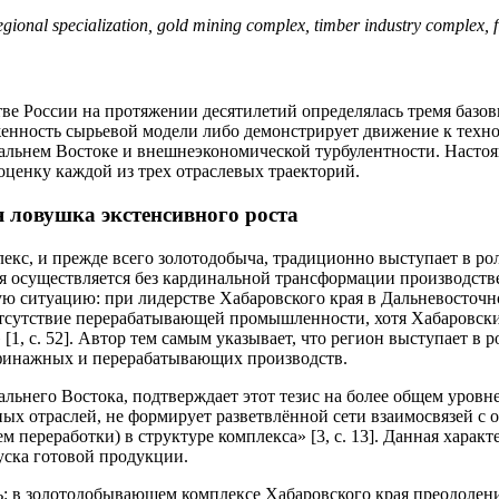
nal specialization, gold mining complex, timber industry complex, fis
ве России на протяжении десятилетий определялась тремя базов
женность сырьевой модели либо демонстрирует движение к техн
альнем Востоке и внешнеэкономической турбулентности. Настоящ
оценку каждой из трех отраслевых траекторий.
 ловушка экстенсивного роста
кс, и прежде всего золотодобыча, традиционно выступает в ро
 осуществляется без кардинальной трансформации производстве
 ситуацию: при лидерстве Хабаровского края в Дальневосточн
отсутствие перерабатывающей промышленности, хотя Хабаровски
, с. 52]. Автор тем самым указывает, что регион выступает в 
аффинажных и перерабатывающих производств.
льнего Востока, подтверждает этот тезис на более общем уровне
ых отраслей, не формирует разветвлённой сети взаимосвязей с о
 переработки) в структуре комплекса» [3, с. 13]. Данная хара
уска готовой продукции.
ь: в золотодобывающем комплексе Хабаровского края преодолени