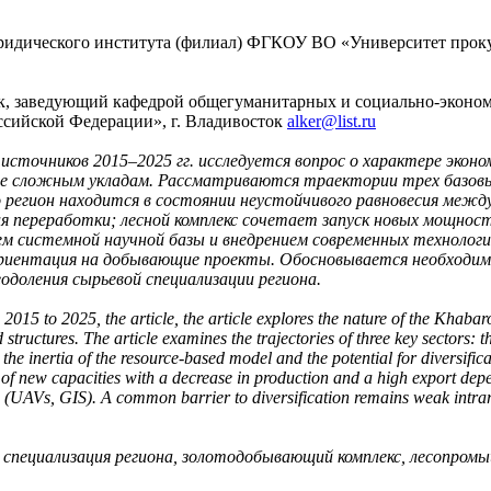
ридического института (филиал) ФГКОУ ВО «Университет прокур
ук, заведующий кафедрой общегуманитарных и социально-эконо
сийской Федерации», г. Владивосток
alker@list.ru
источников 2015–2025 гг. исследуется вопрос о характере эконо
олее сложным укладам. Рассматриваются траектории трех базов
о регион находится в состоянии неустойчивого равновесия межд
 переработки; лесной комплекс сочетает запуск новых мощност
м системной научной базы и внедрением современных технолог
ориентация на добывающие проекты. Обосновывается необходим
одоления сырьевой специализации региона.
m 2015 to 2025, the article, the article explores the nature of the Khab
tructures. The article examines the trajectories of three key sectors: t
n the inertia of the resource-based model and the potential for diversif
f new capacities with a decrease in production and a high export depend
s (UAVs, GIS). A common barrier to diversification remains weak intrare
, специализация региона, золотодобывающий комплекс, лесопромы