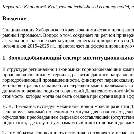
Keywords: Khabarovsk Krai, raw materials-based economy model, regio
Введение
Специализация Хабаровского края в экономическом пространст
рыбный промысел. Вопрос о том, сохраняет ли регион привер
актуальность на фоне смены управленческих приоритетов на Д
источников 2015–2025 гг., представляет дифференцированную 
1. Золотодобывающий сектор: институциональная
В структуре региональной экономики горнодобывающий компле
проанализированные материалы, развитие данного направления
горнодобывающей промышленности, фиксирует парадоксальную
металлов отрасль сталкивается с нерешенными проблемами: «
динамично развивающихся территорий Дальневосточного ФО» [1
стоимость, которая могла бы быть создана при организации 
Н. В. Ломакина, исследуя механизмы новой модели развития Да
генерируя значимый по величине импульс для развития отдельн
обусловлен преобладанием сырьевой составляющей (отсутствием
подотрасли, где отсутствует замкнутый цикл от добычи до вып
Таким образом, совокупность источников позволяет утверждат