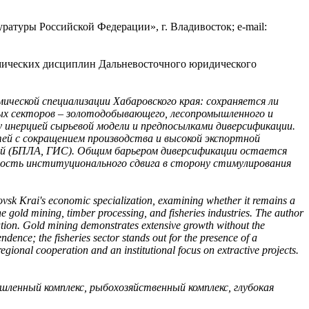
атуры Российской Федерации», г. Владивосток; e-mail:
мических дисциплин Дальневосточного юридического
мической специализации Хабаровского края: сохраняется ли
ых секторов – золотодобывающего, лесопромышленного и
у инерцией сырьевой модели и предпосылками диверсификации.
ей с сокращением производства и высокой экспортной
ий (БПЛА, ГИС). Общим барьером диверсификации остается
ость институционального сдвига в сторону стимулирования
arovsk Krai's economic specialization, examining whether it remains a
he gold mining, timber processing, and fisheries industries. The author
ication. Gold mining demonstrates extensive growth without the
ence; the fisheries sector stands out for the presence of a
gional cooperation and an institutional focus on extractive projects.
шленный комплекс, рыбохозяйственный комплекс, глубокая