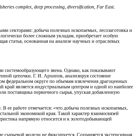
heries complex, deep processing, diversification, Far East.
ыми секторами: добыча полезных ископаемых, лесозаготовка и
ологически более сложным укладам, приобретает особую
ая статья, основанная на анализе научных и отраслевых
ли системообразующего звена. Однако, как показывают
нной цепочки. Г. И. Архипов, анализируя состояние
ом федеральном округе по объемам извлечения драгоценных
й край является индустриальным центром и одной из наиболее
роли поставщика первичного сырья, упуская добавленную
. В ее работе отмечается: «что добыча полезных ископаемых,
стальной экономикой края. Такой характер взаимосвязей
ктеристика напрямую относится и к золотодобывающей
е сырьевой модели не фиксируется. Сохраняется экстенсивная