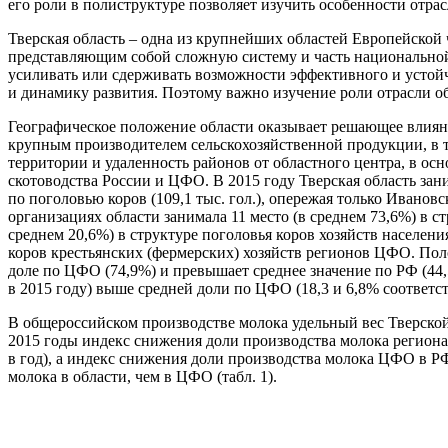
его роли в полиструктуре позволяет изучить особенности отра
Тверская область – одна из крупнейших областей Европейской 
представляющим собой сложную систему и часть национальной 
усиливать или сдерживать возможности эффективного и устойчи
и динамику развития. Поэтому важно изучение роли отрасли о
Географическое положение области оказывает решающее влияние
крупным производителем сельскохозяйственной продукции, в т
территории и удаленность районов от областного центра, в ос
скотоводства России и ЦФО. В 2015 году Тверская область зан
по поголовью коров (109,1 тыс. гол.), опережая только Ивано
организациях области занимала 11 место (в среднем 73,6%) в с
среднем 20,6%) в структуре поголовья коров хозяйств населени
коров крестьянских (фермерских) хозяйств регионов ЦФО. Поло
доле по ЦФО (74,9%) и превышает среднее значение по РФ (44,5
в 2015 году) выше средней доли по ЦФО (18,3 и 6,8% соответс
В общероссийском производстве молока удельный вес Тверской 
2015 годы индекс снижения доли производства молока региона в
в год), а индекс снижения доли производства молока ЦФО в РФ
молока в области, чем в ЦФО (табл. 1).