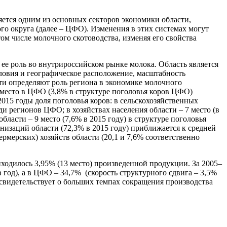
яется одним из основных секторов экономики области,
о округа (далее – ЦФО). Изменения в этих системах могут
ом числе молочного скотоводства, изменяя его свойства
ее роль во внутрироссийском рынке молока. Область является
ловия и географическое расположение, масштабность
сти определяют роль региона в экономике молочного
3 место в ЦФО (3,8% в структуре поголовья коров ЦФО)
2015 годы доля поголовья коров: в сельскохозяйственных
ди регионов ЦФО; в хозяйствах населения области – 7 место (в
бласти – 9 место (7,6% в 2015 году) в структуре поголовья
низаций области (72,3% в 2015 году) приближается к средней
ермерских) хозяйств области (20,1 и 7,6% соответственно
ходилось 3,95% (13 место) произведенной продукции. За 2005–
 год), а в ЦФО – 34,7% (скорость структурного сдвига – 3,5%
о свидетельствует о больших темпах сокращения производства