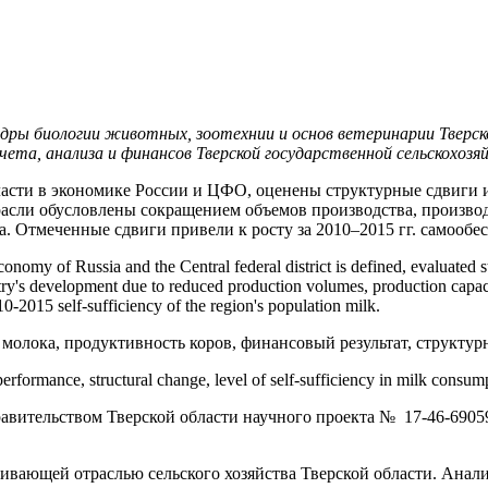
дры биологии животных, зоотехнии и основ ветеринарии Тверско
чета, анализа и финансов Тверской государственной сельскохоз
бласти в экономике России и ЦФО, оценены структурные сдвиги 
трасли обусловлены сокращением объемов производства, произв
а. Отмеченные сдвиги привели к росту за 2010–2015 гг. самообе
 economy of Russia and the Central federal district is defined, evaluated
dustry's development due to reduced production volumes, production capaci
010-2015 self-sufficiency of the region's population milk.
 молока, продуктивность коров, финансовый результат, структур
 performance, structural change, level of self-sufficiency in milk consum
ительством Тверской области научного проекта № 17-46-69059
вающей отраслью сельского хозяйства Тверской области. Анализ