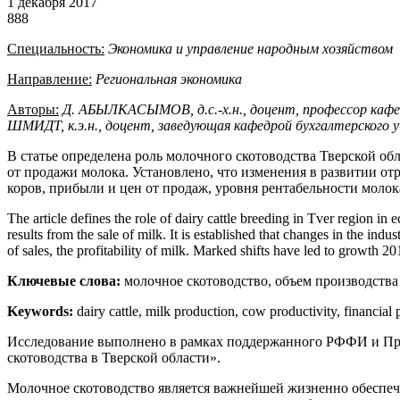
1 декабря 2017
888
Специальность:
Экономика и управление народным хозяйством
Направление:
Региональная экономика
Авторы:
Д. АБЫЛКАСЫМОВ, д.с.-х.н., доцент, профессор кафе
ШМИДТ, к.э.н., доцент, заведующая кафедрой бухгалтерского у
В статье определена роль молочного скотоводства Тверской о
от продажи молока. Установлено, что изменения в развитии о
коров, прибыли и цен от продаж, уровня рентабельности молок
The article defines the role of dairy cattle breeding in Tver region in
results from the sale of milk. It is established that changes in the in
of sales, the profitability of milk. Marked shifts have led to growth 2
Ключевые слова:
молочное скотоводство, объем производства
Keywords:
dairy cattle, milk production, cow productivity, financial
Исследование выполнено в рамках поддержанного РФФИ и Прав
скотоводства в Тверской области».
Молочное скотоводство является важнейшей жизненно обеспечи