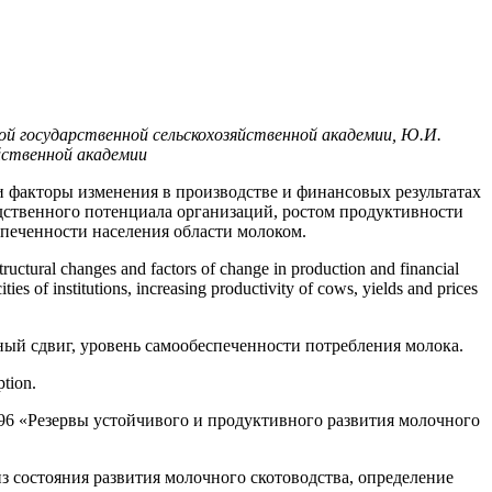
й государственной сельскохозяйственной академии,
Ю.И.
яйственной академии
и факторы изменения в производстве и финансовых результатах
одственного потенциала организаций, ростом продуктивности
спеченности населения области молоком.
 structural changes and factors of change in production and financial
ties of institutions, increasing productivity of cows, yields and prices
ный сдвиг, уровень самообеспеченности потребления молока.
ption.
6 «Резервы устойчивого и продуктивного развития молочного
 состояния развития молочного скотоводства, определение