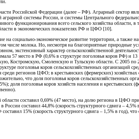
сли.
части Российской Федерации (далее – РФ). Аграрный сектор явл
аграрной системы России, и системы Центрального федеральног
вого функционирования всего сельского хозяйства области, в т
бласти в экономических показателях РФ и ЦФО [10].
 на социально-экономическое развитие территории, а также на 
ом числе молока. Но, несмотря на благоприятные природные ус
новном, экстенсивный характер сельскохозяйственной деятельно
имала 57 место в РФ (0,6% в структуре поголовья коров РФ) и 1
вскую, Костромскую, Смоленскую и Тульскую области. С 2005 по 
труктуре поголовья коров сельскохозяйственных организаций сре
я среди регионов ЦФО; в крестьянских (фермерских) хозяйствах о
жительно, что доля поголовья коров сельскохозяйственных орга
%); доля поголовья коров хозяйств населения и крестьянских (ф
твенно).
области составил 0,69% (47 место), на долю региона в ЦФО при
 России составил 44,8% (скорость структурного сдвига – 4,5% в
 составил 15% (скорость структурного сдвига – 1,5% в год), чт