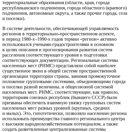
территориальные образования (области, края, города
республиканского подчинения, города областного (краевого)
подчинения, автономные округа, а также прочие города, села
и поселки).
В системе деятельности, обеспечивающей управляемость
регионов в территориально-пространственном аспекте,
в период 1980-х–1990-х годов термин «регион» активно
использовался учеными-градостроителями в основном
в целях описания и прогнозирования развития систем
расселения соответствующего уровня и подготовки
соответствующих документации. Региональные системы
населенных мест (РНМС) представляли собой наиболее
существенное звено в общей системе пространственной
организации территории страны, занимая промежуточное
положение групповыми системами, объединяющими города
и поселки разной величины, и общесоюзной системой
населенных мест. РНМС, соответствующие, как правило,
территориям союзных республик (бывшего СССР) были
призваны обеспечить взаимную увязку групповых систем
населенных мест разных уровней (крупных, средних
и малых). Это, гипотетически, позволяло населению региона
использовать преимущества главного регионального центра
с высоким народнохозяйственным потенциалом, а также
создать разветвленные централизованные системы