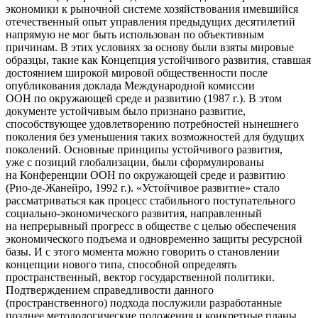
экономики к рыночной системе хозяйствования имевшийся
отечественный опыт управления предыдущих десятилетий
напрямую не мог быть использован по объективным
причинам. В этих условиях за основу были взяты мировые
образцы, такие как Концепция устойчивого развития, ставшая
достоянием широкой мировой общественности после
опубликования доклада Международной комиссии
ООН по окружающей среде и развитию (1987 г.). В этом
документе устойчивым было признано развитие,
способствующее удовлетворению потребностей нынешнего
поколения без уменьшения таких возможностей для будущих
поколений. Основные принципы устойчивого развития,
уже с позиций глобализации, были сформулированы
на Конференции ООН по окружающей среде и развитию
(Рио-де-Жанейро, 1992 г.). «Устойчивое развитие» стало
рассматриваться как процесс стабильного поступательного
социально-экономического развития, направленный
на непрерывный прогресс в обществе с целью обеспечения
экономического подъема и одновременно защиты ресурсной
базы. И с этого момента можно говорить о становлении
концепции нового типа, способной определять
пространственный, вектор государственной политики.
Подтверждением справедливости данного
(пространственного) подхода послужили разработанные
позднее методологические положения и конкретные планы