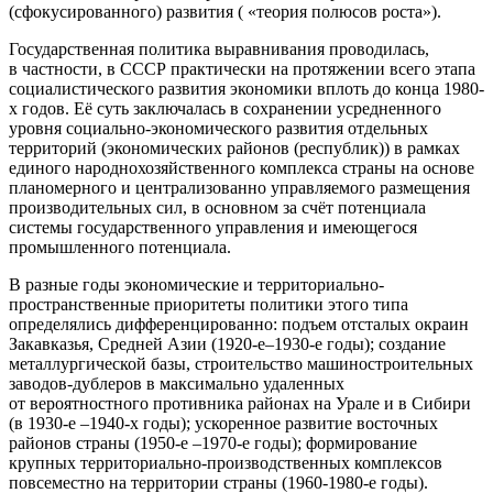
(сфокусированного) развития ( «теория полюсов роста»).
Государственная политика выравнивания проводилась,
в частности, в СССР практически на протяжении всего этапа
социалистического развития экономики вплоть до конца 1980-
х годов. Её суть заключалась в сохранении усредненного
уровня социально-экономического развития отдельных
территорий (экономических районов (республик)) в рамках
единого народнохозяйственного комплекса страны на основе
планомерного и централизованно управляемого размещения
производительных сил, в основном за счёт потенциала
системы государственного управления и имеющегося
промышленного потенциала.
В разные годы экономические и территориально-
пространственные приоритеты политики этого типа
определялись дифференцированно: подъем отсталых окраин
Закавказья, Средней Азии (1920-е–1930-е годы); создание
металлургической базы, строительство машиностроительных
заводов-дублеров в максимально удаленных
от вероятностного противника районах на Урале и в Сибири
(в 1930-е –1940-х годы); ускоренное развитие восточных
районов страны (1950-е –1970-е годы); формирование
крупных территориально-производственных комплексов
повсеместно на территории страны (1960-1980-е годы).