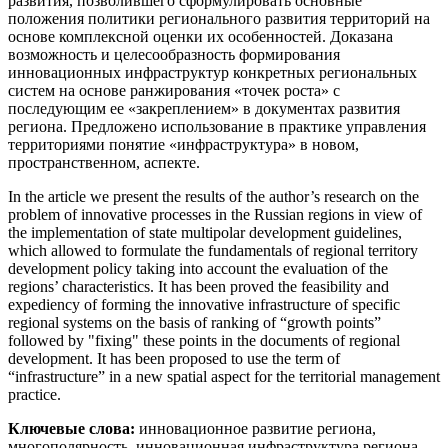
развития, позволившего сформулировать основные
положения политики регионального развития территорий на
основе комплексной оценки их особенностей. Доказана
возможность и целесообразность формирования
инновационных инфраструктур конкретных региональных
систем на основе ранжирования «точек роста» с
последующим ее
«закреплением» в документах развития
региона. Предложено использование в практике управления
территориями понятие «инфраструктура» в новом,
пространственном, аспекте.
In the article we present the results of the author’s research on the
problem of innovative processes in the Russian regions in view of
the implementation of state multipolar development guidelines,
which allowed to formulate the fundamentals of regional territory
development policy taking into account the evaluation of the
regions’ characteristics. It has been proved the feasibility and
expediency of forming the innovative infrastructure of specific
regional systems on the basis of ranking of “growth points”
followed by "fixing" these points in the documents of regional
development. It has been proposed to use the term of
“infrastructure” in a new spatial aspect for the territorial management
practice.
Ключевые слова:
инновационное развитие региона,
многополярность, инновационная инфраструктура региона,