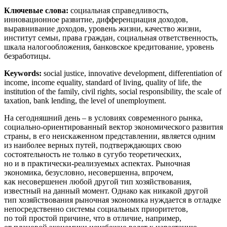
Ключевые слова:
социальная справедливость,
инновационное развитие, дифференциация доходов,
выравнивание доходов, уровень жизни, качество жизни,
институт семьи, права граждан, социальная ответственность,
шкала налогообложения, банковское кредитование, уровень
безработицы.
Keywords:
social justice, innovative development, differentiation of
income, income equality, standard of living, quality of life, the
institution of the family, civil rights, social responsibility, the scale of
taxation, bank lending, the level of unemployment.
На сегодняшний день – в условиях современного рынка,
социально-ориентированный вектор экономического развития
страны, в его неискаженном представлении, является одним
из наиболее верных путей, подтверждающих свою
состоятельность не только в сугубо теоретических,
но и в практически-реализуемых аспектах. Рыночная
экономика, безусловно, несовершенна, впрочем,
как несовершенен любой другой тип хозяйствования,
известный на данный момент. Однако как никакой другой
тип хозяйствования рыночная экономика нуждается в отладке
непосредственно системы социальных приоритетов,
по той простой причине, что в отличие, например,