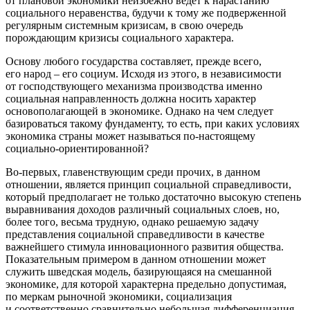
от плановой экономики неизбежно ведет к нарастанию
социального неравенства, будучи к тому же подверженной
регулярным системным кризисам, в свою очередь
порождающим кризисы социального характера.
Основу любого государства составляет, прежде всего,
его народ – его социум. Исходя из этого, в независимости
от господствующего механизма производства именно
социальная направленность должна носить характер
основополагающей в экономике. Однако на чем следует
базироваться такому фундаменту, то есть, при каких условиях
экономика страны может называться по-настоящему
социально-ориентированной?
Во-первых, главенствующим среди прочих, в данном
отношении, является принцип социальной справедливости,
который предполагает не только достаточно высокую степень
выравнивания доходов различный социальных слоев, но,
более того, весьма трудную, однако решаемую задачу
представления социальной справедливости в качестве
важнейшего стимула инновационного развития общества.
Показательным примером в данном отношении может
служить шведская модель, базирующаяся на смешанной
экономике, для которой характерна предельно допустимая,
по меркам рыночной экономики, социализация
и соответственно сравнительно небольшая дифференциация