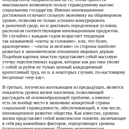
максимально возможную пользу справедливому высоко
социальному государству. Именно инновационные
достижения отличают сильную экономику на общемировом
уровне, позволяя не только успешно конкурировать
в рыночной среде, но и диктовать определенные условия,
располагая соответствующим инновационным продуктом.
Не случайно с каждым годом возрастает тенденция
так называемой «охоты за головами», или, что более,
красноречиво – «охоты за мозгами» со стороны наиболее
развитых в экономическом отношении мировых держав.
Подобная картина зачастую представляет собой массовую
утечку перспективных кадров, которые как раз таки увозят
с собой за рубеж не только ценный каждодневный
кропотливый труд, но и, в некоторых случаях, по-настоящему
бесценные «ноу-хау».
В-третьих, логически вытекающим из предыдущих, является
показатель уровня жизни населения, позволяющий
рассуждать об основообразующей проблеме, а именно –
есть ли вообще место в экономике конкретной страны
социальной справедливости, обеспечивающей, в том числе,
инновационное развитие общества. Как известно, уровень
жизни представляет собой комплексное понятие, включающее
в себя ряд важнейших факторов, определяющих уровень
благосостояния населения. Помимо экономических