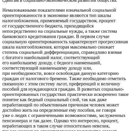
сдвигам в социально-экономическом развитии общества.
Немаловажными показателями изначальной социальной
ориентированности в экономике являются тип шкалы
налогообложения, применяемый государством, процент
от государственного бюджета, приходящийся
непосредственно на социальные нужды, а также система
банковского кредитования граждан. В первом случае
социальную ориентированность характеризует прогрессивная
шкала налогообложения, которая максимально снижает
степень социальной дифференциации, справедливо взимая
с богатого наибольший налог, соответствующий
его наибольшему доходу, с бедного наименьший,
соответствующий наименьшему доходу или,
при необходимости, вовсе освобождая данную категорию
граждан от налогового бремени. Также необходимо отметить
связанную с этим систему льгот, преференций и величину
пособий для нуждающихся граждан. В развитых социально-
ориентированных государствах практически искоренено такое
понятие как бедный социальный слой, так как даже
неработающий по объективным причинам человек может
достойно жить на определенные ему пособия, не говоря
уже о людях с ограниченными возможностями, заслуженных
пенсионерах и так далее. Однако что интересно, процент,
неработающих в таком случае относительно невелик,