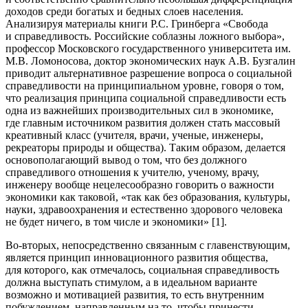
доходов среди богатых и бедных слоев населения.
Анализируя материалы книги Р.С. Гринберга «Свобода
и справедливость. Российские соблазны ложного выбора»,
профессор Московского государственного университета им.
М.В. Ломоносова, доктор экономических наук А.В. Бузгалин
приводит альтернативное разрешение вопроса о социальной
справедливости на принципиальном уровне, говоря о том,
что реализация принципа социальной справедливости есть
одна из важнейших производительных сил в экономике,
где главным источником развития должен стать массовый
креативный класс (учителя, врачи, ученые, инженеры,
рекреаторы природы и общества). Таким образом, делается
основополагающий вывод о том, что без должного
справедливого отношения к учителю, ученому, врачу,
инженеру вообще нецелесообразно говорить о важности
экономики как таковой, «так как без образования, культуры,
науки, здравоохранения и естественно здорового человека
не будет ничего, в том числе и экономики» [1].
Во-вторых, непосредственно связанным с главенствующим,
является принцип инновационного развития общества,
для которого, как отмечалось, социальная справедливость
должна выступать стимулом, а в идеальном варианте
возможно и мотивацией развития, то есть внутренним
побуждением, направленным на то, чтобы принести