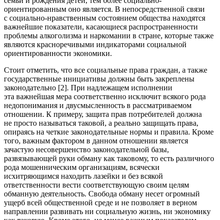
семьи и рождения детей, тем более социально-
ориентированным оно является. В непосредственной связи
с социально-нравственным состоянием общества находятся
важнейшие показатели, касающиеся распространенности
проблемы алкоголизма и наркомании в стране, которые также
являются красноречивыми индикаторами социальной
ориентированности экономики.
Стоит отметить, что все социальные права граждан, а также
государственные инициативы должны быть закреплены
законодательно [2]. При надлежащем исполнении
эта важнейшая мера соответственно исключит всякого рода
недопонимания и двусмысленность в рассматриваемом
отношении. К примеру, защита прав потребителей должна
не просто называться таковой, а реально защищать права,
опираясь на четкие законодательные нормы и правила. Кроме
того, важным фактором в данном отношении является
зачастую несовершенство законодательной базы,
развязывающей руки обману как таковому, то есть различного
рода мошенническим организациям, всячески
исхитряющимся находить лазейки и без всякой
ответственности вести соответствующую своим целям
обманную деятельность. Свобода обману несет огромный
ущерб всей общественной среде и не позволяет в верном
направлении развивать ни социальную жизнь, ни экономику