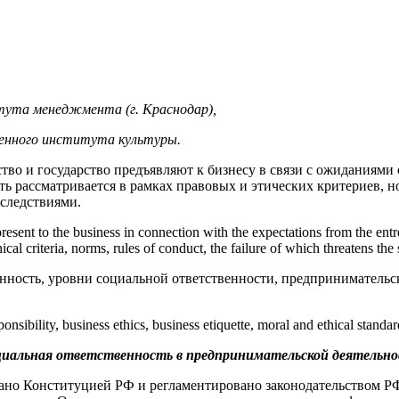
ута менеджмента (г. Краснодар),
венного института культуры.
ство и государство предъявляют к бизнесу в связи с ожиданиям
ть рассматривается в рамках правовых и этических критериев, 
следствиями.
present to the business in connection with the expectations from the entre
ical criteria, norms, rules of conduct, the failure of which threatens the
нность, уровни социальной ответственности, предпринимательск
esponsibility, business ethics, business etiquette, moral and ethical stan
иальная ответственность в предпринимательской деятельн
ано Конституцией РФ и регламентировано законодательством РФ