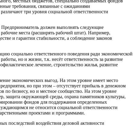
льного, местных бюджетов, специально создаваемых фондов
ённые требования, связанные с ожиданиями
 различают три уровня социальной ответственности
ть. Предприниматель должен выполнять следующие
 рабочие места (расширять рабочий штат). Например,
стве и гарантии стабильности, а соблюдение законов
зацию социально ответственного поведения ради экономической
оты, но и жизни, т.к. несёт ответственность за развитие
филактическое лечение, строительство жилья, развитие
чение экономических выгод. На этом уровне имеет место
редприятия, но при этом – отсутствует прибыль в денежном
в по бизнесу, но и местное сообщество. На этом уровне
р, защита окружающей среды, охрана памятников культуры,
рмировании фондов для поддержания определенных
 нуждающимся не относится социальной ответственности
сударственными проектами и программами.
ьных последствий воздействия деловой активности