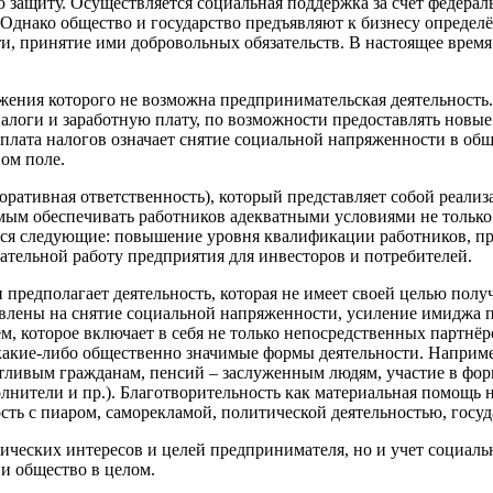
ю защиту. Осуществляется социальная поддержка за счет федера
Однако общество и государство предъявляют к бизнесу определ
и, принятие ими добровольных обязательств. В настоящее время
тижения которого не возможна предпринимательская деятельнос
алоги и заработную плату, по возможности предоставлять новые
лата налогов означает снятие социальной напряженности в обще
ом поле.
оративная ответственность), который представляет собой реали
 обеспечивать работников адекватными условиями не только раб
тся следующие: повышение уровня квалификации работников, про
кательной работу предприятия для инвесторов и потребителей.
предполагает деятельность, которая не имеет своей целью полу
влены на снятие социальной напряженности, усиление имиджа п
 которое включает в себя не только непосредственных партнёро
какие-либо общественно значимые формы деятельности. Наприме
нтливым гражданам, пенсий – заслуженным людям, участие в фо
лнители и пр.). Благотворительность как материальная помощь
ость с пиаром, саморекламой, политической деятельностью, го
мических интересов и целей предпринимателя, но и учет социал
 и общество в целом.