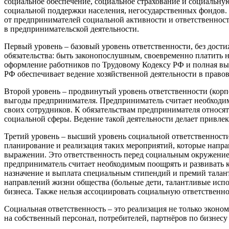
социальное обеспечение, социальное страхование и социальну
социальной поддержки населения, негосударственных фондов. 
от предпринимателей социальной активности и ответственност
в предпринимательской деятельности.
Первый уровень – базовый уровень ответственности, без дос
обязательства: быть законопослушным, своевременно платить н
оформление работников по Трудовому Кодексу РФ и полная вып
РФ обеспечивает ведение хозяйственной деятельности в правов
Второй уровень – продвинутый уровень ответственности (корп
выгоды предпринимателя. Предприниматель считает необходимым
своих сотрудников. К обязательствам предпринимателя относя
социальной сферы. Ведение такой деятельности делает привле
Третий уровень – высший уровень социальной ответственности 
планирование и реализация таких мероприятий, которые напра
выражении. Это ответственность перед социальным окружением,
предприниматель считает необходимым поощрять и развивать 
назначение и выплата специальным стипендий и премий тала
направлений жизни общества (больные дети, талантливые испо
бизнеса. Также нельзя ассоциировать социальную ответственн
Социальная ответственность – это реализация не только эконо
на собственный персонал, потребителей, партнёров по бизнесу