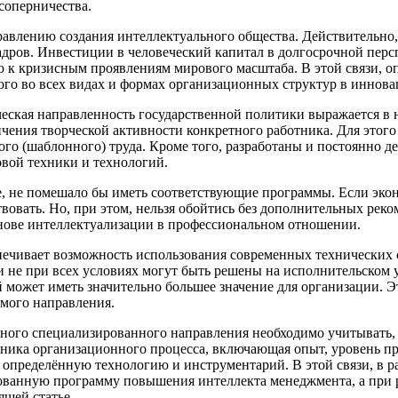
соперничества.
правлению создания интеллектуального общества. Действительно
ров. Инвестиции в человеческий капитал в долгосрочной персп
к кризисным проявлениям мирового масштаба. В этой связи, оп
ного во всех видах и формах организационных структур в иннов
еская направленность государственной политики выражается в 
еличения творческой активности конкретного работника. Для это
 (шаблонного) труда. Кроме того, разработаны и постоянно д
вой техники и технологий.
, не помешало бы иметь соответствующие программы. Если экон
вовать. Но, при этом, нельзя обойтись без дополнительных рек
нове интеллектуализации в профессиональном отношении.
печивает возможность использования современных технических 
 не при всех условиях могут быть решены на исполнительском 
ожет иметь значительно большее значение для организации. Эт
емого направления.
ого специализированного направления необходимо учитывать, чт
ника организационного процесса, включающая опыт, уровень про
я определённую технологию и инструментарий. В этой связи, в
ованную программу повышения интеллекта менеджмента, а при 
ящей статье.