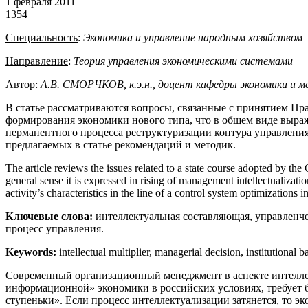
1 февраля 2011
1354
Специальность
:
Экономика и управление народным хозяйством
Направление
:
Теория управления экономическими системами
Автор
:
А.В. СМОРЧКОВ, к.э.н., доцент кафедры экономики и 
В статье рассматриваются вопросы, связанные с принятием Пра
формирования экономики нового типа, что в общем виде выраж
перманентного процесса реструктуризации контура управления
предлагаемых в статье рекомендаций и методик.
The article reviews the issues related to a state course adopted by th
general sense it is expressed in rising of management intellectualizatio
activity’s characteristics in the line of a control system optimizations
Ключевые слова:
интеллектуальная составляющая, управленче
процесс управления.
Keywords:
intellectual multiplier, managerial decision, institutional
Современный организационный менеджмент в аспекте интеллек
информационной» экономики в российских условиях, требует б
ступеньки». Если процесс интеллектуализации затянется, то э