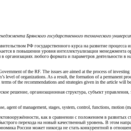
менеджмента Брянского государственного технического универс
вительством РФ государственного курса на развитие процесса и
ается в повышении уровня интеллектуализации менеджмента орг
 в организациях любого формата и параметров деятельности в 
e Government of the RF. The issues are aimed at the process of investing
n’s level of organizations. As a result, the formation of a permanent proc
 in terms of the recommendations and strategies given in the article will
ское решение, организационная структура, субъект управления, 
 base, agent of management, stages, system, control, functions, motion (m
товооружённости, как в сравнении с положением в развитых ст
ыстрого перехода на новый качественный уровень. В этом напра
кономика России может никогда не стать конкурентной в отноше