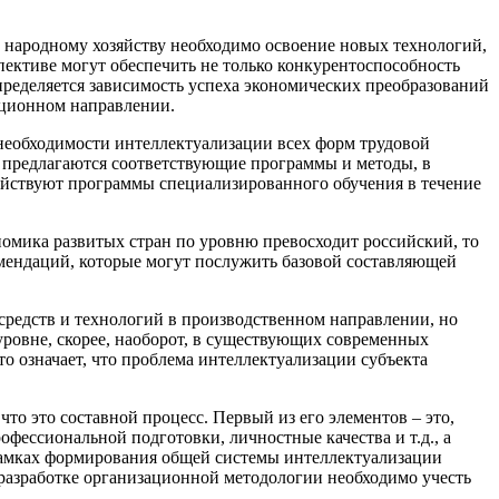
, народному хозяйству необходимо освоение новых технологий,
ективе могут обеспечить не только конкурентоспособность
ределяется зависимость успеха экономических преобразований
ационном направлении.
необходимости интеллектуализации всех форм трудовой
го предлагаются соответствующие программы и методы, в
ействуют программы специализированного обучения в течение
омика развитых стран по уровню превосходит российский, то
омендаций, которые могут послужить базовой составляющей
средств и технологий в производственном направлении, но
уровне, скорее, наоборот, в существующих современных
о означает, что проблема интеллектуализации субъекта
о это составной процесс. Первый из его элементов – это,
фессиональной подготовки, личностные качества и т.д., а
 рамках формирования общей системы интеллектуализации
разработке организационной методологии необходимо учесть