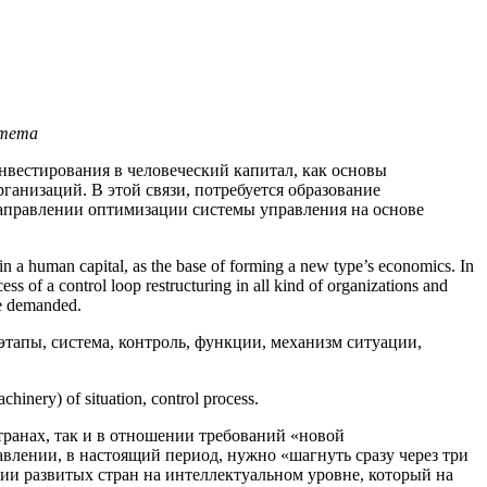
итета
нвестирования в человеческий капитал, как основы
анизаций. В этой связи, потребуется образование
направлении оптимизации системы управления на основе
 in a human capital, as the base of forming a new type’s economics. In
ess of a control loop restructuring in all kind of organizations and
 be demanded.
этапы, система, контроль, функции, механизм ситуации,
achinery) of situation, control process.
ранах, так и в отношении требований «новой
влении, в настоящий период, нужно «шагнуть сразу через три
нии развитых стран на интеллектуальном уровне, который на