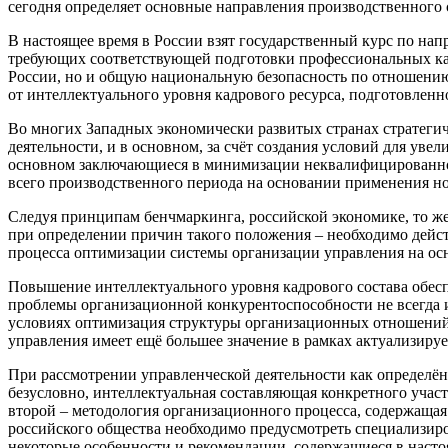
сегодня определяет основные направления производственного 
В настоящее время в России взят государственный курс по на
требующих соответствующей подготовки профессиональных кад
России, но и общую национальную безопасность по отношению 
от интеллектуального уровня кадрового ресурса, подготовлен
Во многих Западных экономически развитых странах стратегич
деятельности, и в основном, за счёт создания условий для ув
основном заключающиеся в минимизации неквалифицированного
всего производственного периода на основании применения но
Следуя принципам бенчмаркинга, российской экономике, то же
при определении причин такого положения – необходимо дейст
процесса оптимизации системы организации управления на ос
Повышение интеллектуального уровня кадрового состава обес
проблемы организационной конкурентоспособности не всегда и
условиях оптимизация структуры организационных отношений м
управления имеет ещё большее значение в рамках актуализиру
При рассмотрении управленческой деятельности как определённ
безусловно, интеллектуальная составляющая конкретного участ
второй – методология организационного процесса, содержаща
российского
общества необходимо предусмотреть специализир
некоторые особенности и рекомендации, содержащиеся в насто