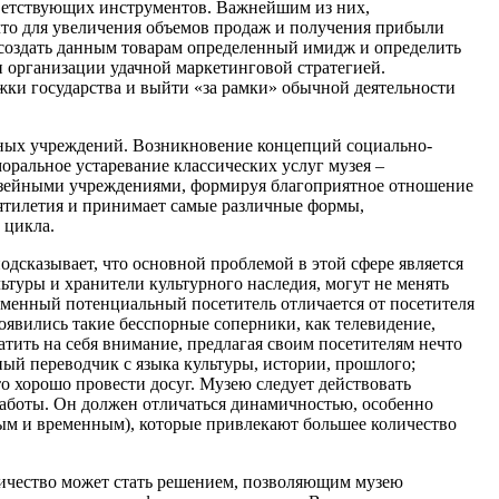
тветствующих инструментов. Важнейшим из них,
что для увеличения объемов продаж и получения прибыли
, создать данным товарам определенный имидж и определить
и организации удачной маркетинговой стратегией.
жки государства и выйти «за рамки» обычной деятельности
йных учреждений. Возникновение концепций социально-
оральное устаревание классических услуг музея –
 музейными учреждениями, формируя благоприятное отношение
сятилетия и принимает самые различные формы,
 цикла.
одсказывает, что основной проблемой в этой сфере является
ьтуры и хранители культурного наследия, могут не менять
еменный потенциальный посетитель отличается от посетителя
появились такие бесспорные соперники, как телевидение,
атить на себя внимание, предлагая своим посетителям нечто
ный переводчик с языка культуры, истории, прошлого;
то хорошо провести досуг. Музею следует действовать
ы работы. Он должен отличаться динамичностью, особенно
ным и временным), которые привлекают большее количество
дничество может стать решением, позволяющим музею