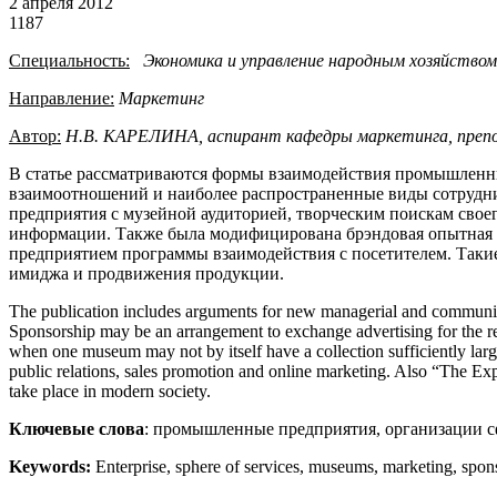
2 апреля 2012
1187
Специальность:
Экономика и управление народным хозяйством
Направление:
Маркетинг
Автор:
Н.В. КАРЕЛИНА, аспирант кафедры маркетинга, препод
В статье рассматриваются формы взаимодействия промышленн
взаимоотношений и наиболее распространенные виды сотрудни
предприятия с музейной аудиторией, творческим поискам свое
информации. Также была модифицирована брэндовая опытная м
предприятием программы взаимодействия с посетителем. Таки
имиджа и продвижения продукции.
The publication includes arguments for new managerial and communicat
Sponsorship may be an arrangement to exchange advertising for the resp
when one museum may not by itself have a collection sufficiently lar
public relations, sales promotion and online marketing. Also “The E
take place in modern society.
Ключевые слова
: промышленные предприятия, организации сф
Keywords:
Enterprise, sphere of services, museums, marketing, spon