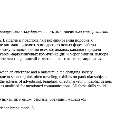
лорусского государственного экономического университета
га. Выделены предпосылки возникновения подобных
ное внимание уделяется внедрению новых форм работы
ивному использованию всех возможных каналов передачи
музеем маркетинговых коммуникаций и мероприятий, выбора
чества предприятий и музеев в контексте формирования
tween an enterprise and a museum in the changing society.
 to sponsor joint, often traveling, exhibits on particular subjects
e spheres of advertising, branding, direct marketing, graphic design,
s modified for mentioned communications. All these skills could
уникации, имидж, реклама, брэндинг, модель «5i»
rience brand model 5i.