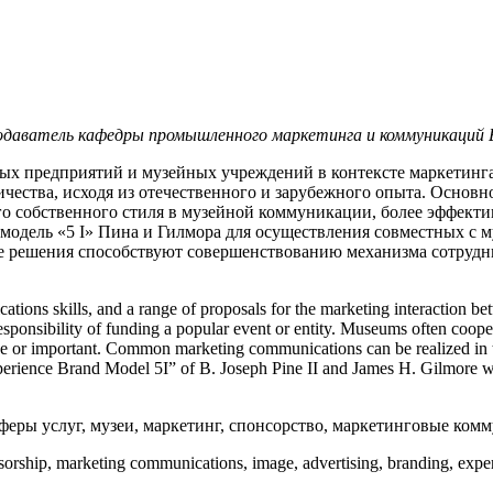
аватель кафедры промышленного маркетинга и коммуникаций Бе
ых предприятий и музейных учреждений в контексте маркетин
чества, исходя из отечественного и зарубежного опыта. Основ
го собственного стиля в музейной коммуникации, более эффект
одель «5 I» Пина и Гилмора для осуществления совместных с 
е решения способствуют совершенствованию механизма сотрудни
ions skills, and a range of proposals for the marketing interaction be
onsibility of funding a popular event or entity. Museums often cooperate
ge or important. Common marketing communications can be realized in th
xperience Brand Model 5I” of B. Joseph Pine II and James
H. Gilmore wa
еры услуг, музеи, маркетинг, спонсорство, маркетинговые комм
sorship, marketing communications, image, advertising, branding, expe