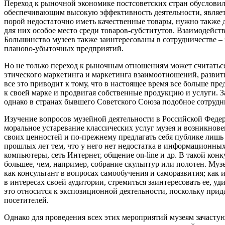
Переход к рыночной экономике постсоветских стран обуслови
обеспечивающим высокую эффективность деятельности, являетс
порой недостаточно иметь качественные товары, нужно также 
для них особое место среди товаров-субститутов. Взаимодейс
Большинство музеев также заинтересованы в сотрудничестве –
планово-убыточных предприятий.
Но не только переход к рыночным отношениям может считатьс
этического маркетинга и маркетинга взаимоотношений, развит
все это приводит к тому, что в настоящее время все больше 
к своей марке и продвигая собственные продукцию и услуги. 
однако в странах бывшего Советского Союза подобное сотрудни
Изучение вопросов музейной деятельности в Российской Федера
моральное устаревание классических услуг музея и возникнове
своих ценностей и по-прежнему предлагать себя публике лишь
прошлых лет тем, что у него нет недостатка в информационных 
компьютеры, сеть Интернет, общение on-line и др. В такой кон
большее, чем, например, собрание скульптур или полотен. Муз
как консультант в вопросах самообучения и саморазвития; как 
в интересах своей аудитории, стремиться заинтересовать ее, 
это относится к экспозиционной деятельности, поскольку при
посетителей.
Однако для проведения всех этих мероприятий музеям зачасту