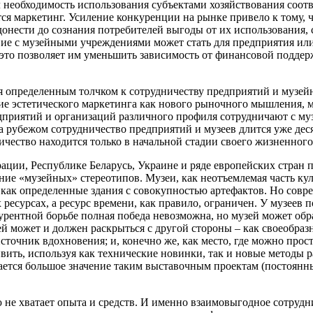
л необходимость использования субъектами хозяйствования соо
я маркетинг. Усиление конкуренции на рынке привело к тому, 
донести до сознания потребителей выгоды от их использования
твие с музейными учреждениями может стать для предприятия ил
 это позволяет им уменьшить зависимость от финансовой поддер
я определенным толчком к сотрудничеству предприятий и музе
ие эстетического маркетинга как нового рыночного мышления, м
предприятий и организаций различного профиля сотрудничают с
За рубежом сотрудничество предприятий и музеев длится уже де
чество находится только в начальной стадии своего жизненного
ции, Республике Беларусь, Украине и ряде европейских стран п
ние «музейных» стереотипов. Музеи, как неотъемлемая часть кул
 как определенные здания с совокупностью артефактов. Но совр
ресурсах, а ресурс времени, как правило, ограничен. У музеев 
курентной борьбе полная победа невозможна, но музей может обр
ей может и должен раскрыться с другой стороны – как своеобраз
источник вдохновения; и, конечно же, как место, где можно прос
удивить, используя как технические новинки, так и новые метод
дается большое значение таким выставочным проектам (постоян
ю не хватает опыта и средств. И именно взаимовыгодное сотру