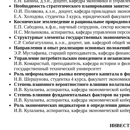
Е.Н. Бабина, д.э.н., доцент, кафедра экономики и упра
Необходимость стратегического планирования занятос
О.И. Полякова, к.э.н., доцент, кафедра прикладных эко
Е.А. Холодова, студентка 3 курса, юридический факульт
Космическое землеведение и рациональное природопол
Е.П. Сабодина, к.ф.н., научный сотрудник, сектор косм
Н.С. Мельникова, аспирантка, кафедра управления персо
Структурные элементы государственных экономическ
С.Р. Сибагатуллина, к.э.н., доцент, зав. кафедрой обще
Направления и опыт реализации основных положений к
Э.Р. Мустафаева, старший преподаватель, кафедра финан
Управление потребительским поведением и независим
И.В. Комаристый, преподаватель, кафедра истории и фил
государственный технический университет
Роль неформального рынка венчурного капитала в фо
Н.В. Шершунова, студентка 4 курса, факультет экономи
Степень взаимного вероятностного влияния волатиль
И.В. Кулалаева, аспирантка, кафедра экономической ки
Степень влияния фундаментальных факторов на уров
И.В. Кулалаева, аспирантка, кафедра экономической ки
Роль экономических индикаторов в определении динам
И.В. Кулалаева, аспирантка, кафедра экономической ки
ИНВЕСТ