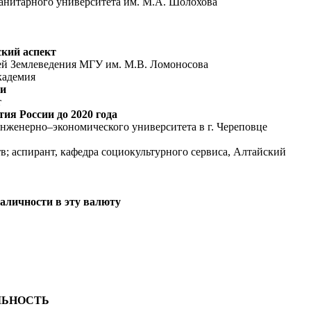
уманитарного университета им. М.А. Шолохова
ский аспект
зей Землеведения МГУ им. М.В. Ломоносова
кадемия
ки
т
ия России до 2020 года
инженерно–экономического университета в г. Череповце
в; аспирант, кафедра социокультурного сервиса, Алтайский
аличности в эту валюту
ЛЬНОСТЬ