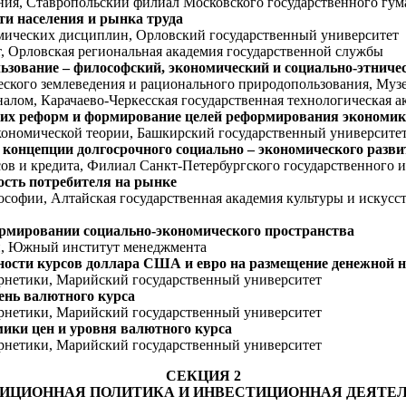
вления, Ставропольский филиал Московского государственного г
ти населения и рынка труда
номических дисциплин, Орловский государственный университет
ет, Орловская региональная академия государственной службы
ьзование – философский, экономический и социально-этниче
ического землеведения и рационального природопользования, Му
налом, Карачаево-Черкесская государственная технологическая а
их реформ и формирование целей реформирования экономи
й экономической теории, Башкирский государственный университе
онцепции долгосрочного социально – экономического развит
сов и кредита, Филиал Санкт-Петербургского государственного 
ость потребителя на рынке
ософии, Алтайская государственная академия культуры и искусст
рмировании социально-экономического пространства
ки, Южный институт менеджмента
ности курсов доллара США и евро на размещение денежной н
бернетики, Марийский государственный университет
ень валютного курса
бернетики, Марийский государственный университет
ики цен и уровня валютного курса
бернетики, Марийский государственный университет
СЕКЦИЯ 2
ИЦИОННАЯ ПОЛИТИКА И ИНВЕСТИЦИОННАЯ ДЕЯТЕ