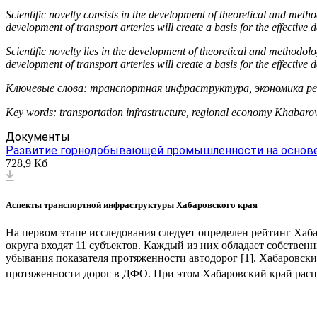
Scientific novelty
consists in the development of theoretical and methodo
development of transport arteries will create a basis for the effective 
Scientific novelty lies in the development of theoretical and methodolo
development of transport arteries will create a basis for the effective 
Ключевые слова:
транспортная инфраструктура, экономика рег
Key words:
transportation infrastructure, regional economy Khabarov
Документы
Развитие горнодобывающей промышленности на основе
728,9 Кб
Аспекты транспортной инфраструктуры Хабаровского края
На первом этапе исследования следует определен рейтинг Хаб
округа входят 11 субъектов. Каждый из них обладает собств
убывания показателя протяженности автодорог [1]. Хабаровски
протяженности дорог в ДФО. При этом Хабаровский край расп