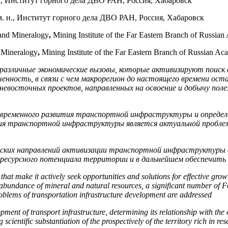
, Институт горного дела ДВО РАН, Россия, Хабаровск
м. н., Институт горного дела ДВО РАН, Россия, Хабаровск
 and Mineralogy
,
Mining Institute of the Far Eastern Branch of Russia
d Mineralogy
,
Mining Institute of the Far Eastern Branch of Russian A
различные экономические вызовы, которые активизируют поиск
ченность, в связи с чем макрорегион до настоящего времени ос
ьневосточных проектов, направленных на освоение и добычу пол
современного развития транспортной инфраструктуры и опреде
ния транспортной инфраструктуры является актуальной пробле
ских направлений активизации транспортной инфраструктуры во
-ресурсного потенциала территории и в дальнейшем обеспечить
t make it actively seek opportunities and solutions for effective growt
abundance of mineral and natural resources, a significant number of Fa
roblems of transportation infrastructure development are addressed
ment of transport infrastructure, determining its relationship with the e
scientific substantiation of the prospectively of the territory rich in re