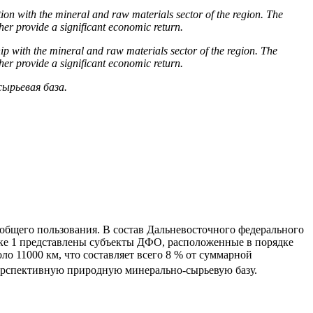
ation with the mineral and raw materials sector of the region. The
rther provide a significant economic return.
ship with the mineral and raw materials sector of the region. The
rther provide a significant economic return.
ырьевая база.
 общего пользования. В состав Дальневосточного федерального
нке 1 представлены субъекты ДФО, расположенные в порядке
ло 11000 км, что составляет всего 8 % от суммарной
ерспективную природную минерально-сырьевую базу.