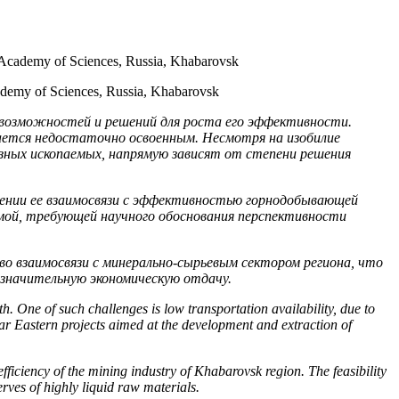
n Academy of Sciences, Russia, Khabarovsk
cademy of Sciences, Russia, Khabarovsk
 возможностей и решений для роста его эффективности.
тается недостаточно освоенным. Несмотря на изобилие
езных ископаемых, напрямую зависят от степени решения
лении ее взаимосвязи с эффективностью горнодобывающей
мой, требующей научного обоснования перспективности
 взаимосвязи с минерально-сырьевым сектором региона, что
 значительную экономическую отдачу.
h. One of such challenges is low transportation availability, due to
r Eastern projects aimed at the development and extraction of
fficiency of the mining industry of Khabarovsk region. The feasibility
serves of highly liquid raw materials.