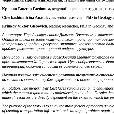
Черкашина Ирина Анатольевна,
старший научный сотрудник
Крюков Виктор Глебович
,
ведущий научный сотрудник, к. г.-
Cherkashina Irina Anatolevna,
senior researcher, PhD in Geology
Kriukov Viktor Glebovich,
leading researcher, PhD in Geology an
Аннотация. Перед современным Дальним Востоком возникают 
Одним из таких вызовов является низкая транспортная обеспе
минерально-природных ресурсов, значительное количество дал
проблем развития транспортной инфраструктуры.
Цель работы заключается в исследовании главных факторов 
промышленности Хабаровского края. Целесообразность созда
территории, богатой запасами высоколиквидного сырья.
Научная новизна
заключается в развитии теоретико-методиче
позволит создать основу для эффективного освоения природно
Annotation.
The modern Far East faces various economic challenges tha
which the macro-region remains underdeveloped to date. Despite the 
mineral resources are directly dependent on the extent to which the p
The purpose of the work is to study the main factors of modern develop
of creating transportation infrastructure is an urgent problem requiring 