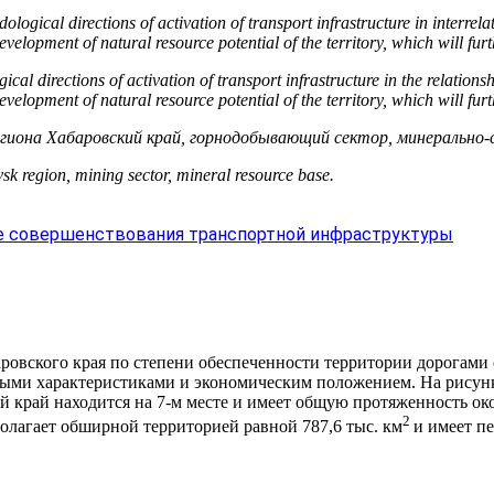
logical directions of activation of transport infrastructure in interrel
development of natural resource potential of the territory, which will fu
gical directions of activation of transport infrastructure in the relation
development of natural resource potential of the territory, which will fu
иона Хабаровский край, горнодобывающий сектор, минерально-с
sk region, mining sector, mineral resource base.
 совершенствования транспортной инфраструктуры
аровского края по степени обеспеченности территории дорогами
енными характеристиками и экономическим положением. На рису
й край находится на 7-м месте и имеет общую протяженность око
2
олагает обширной территорией равной 787,6 тыс. км
и имеет п